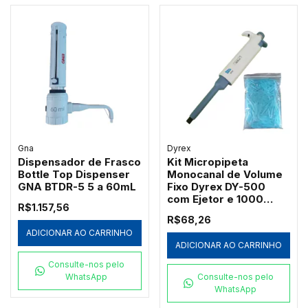
Gna
Dyrex
Dispensador de Frasco
Kit Micropipeta
Bottle Top Dispenser
Monocanal de Volume
GNA BTDR-5 5 a 60mL
Fixo Dyrex DY-500
com Ejetor e 1000
R$1.157,56
Ponteiras Azuis
R$68,26
Redplast 500µL
ADICIONAR AO CARRINHO
ADICIONAR AO CARRINHO
Consulte-nos pelo
WhatsApp
Consulte-nos pelo
WhatsApp