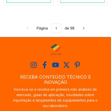
Página
de 98
RECEBA CONTEÚDO TÉCNICO E
INOVAÇÃO
Inscreva-se e receba em primeira mão análises de
mercado, guias de aplicação, novidades sobre
importação e lançamentos de equipamentos para o
seu laboratório.