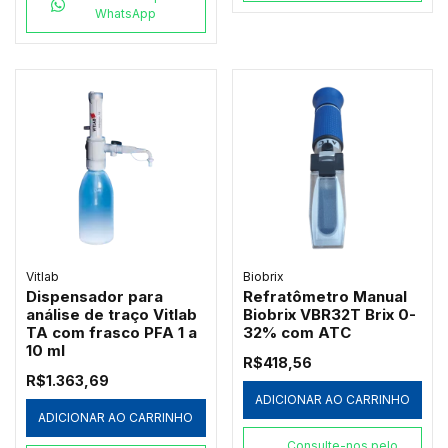
WhatsApp
Vitlab
Biobrix
Dispensador para
Refratômetro Manual
análise de traço Vitlab
Biobrix VBR32T Brix 0-
TA com frasco PFA 1 a
32% com ATC
10 ml
R$418,56
R$1.363,69
ADICIONAR AO CARRINHO
ADICIONAR AO CARRINHO
Consulte-nos pelo