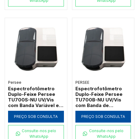
WhatsApp
WhatsApp
Persee
PERSEE
Espectrofotômetro
Espectrofotômetro
Duplo-Feixe Persee
Duplo-Feixe Persee
TU700S-NU UV/Vis
TU700B-NU UV/Vis
com Banda Variável e
com Banda de
Software UVWin (190 a
Passagem 2nm e
1100nm)
Software UVWin (190 a
PREÇO SOB CONSULTA
PREÇO SOB CONSULTA
1100nm)
Consulte-nos pelo
Consulte-nos pelo
WhatsApp
WhatsApp