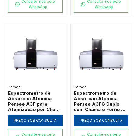
Consulte-nos pelo
Consulte-nos pelo
WhatsApp
WhatsApp
Persee
Persee
Espectrometro de
Espectrometro de
Absorcao Atomica
Absorcao Atomica
Persee A3F para
Persee A3FG Duplo
Atomizacao por Chama
com Chama e Forno de
com Queimador de
Grafite Transversal
Titanio
PREÇO SOB CONSULTA
PREÇO SOB CONSULTA
Consulte-nos pelo
Consulte-nos pelo