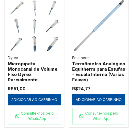
Dyrex
Equitherm
Micropipeta
Termômetro Analógico
Monocanal de Volume
Equitherm para Estufas
Fixo Dyrex
- Escala Interna (Várias
Parcialmente
Faixas)
Autoclavável
R$51,00
R$24,77
ADICIONAR AO CARRINHO
ADICIONAR AO CARRINHO
Consulte-nos pelo
Consulte-nos pelo
WhatsApp
WhatsApp