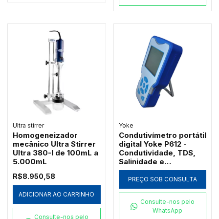
Ultra stirrer
Yoke
Homogeneizador
Condutivímetro portátil
mecânico Ultra Stirrer
digital Yoke P612 -
Ultra 380-I de 100mL a
Condutividade, TDS,
5.000mL
Salinidade e
Resistividade
R$8.950,58
PREÇO SOB CONSULTA
ADICIONAR AO CARRINHO
Consulte-nos pelo
WhatsApp
Consulte-nos pelo