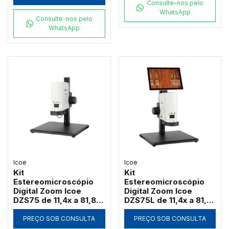
Consulte-nos pelo
WhatsApp
Consulte-nos pelo
WhatsApp
Icoe
Icoe
Kit
Kit
Estereomicroscópio
Estereomicroscópio
Digital Zoom Icoe
Digital Zoom Icoe
DZS75 de 11,4x a 81,8x
DZS75L de 11,4x a 81,8x
Câmera 4MP Anel LED
Tela Touch 10" 4MP
HDMI Wi-Fi (Sem Tela)
Anel LED HDMI Wi-Fi
PREÇO SOB CONSULTA
PREÇO SOB CONSULTA