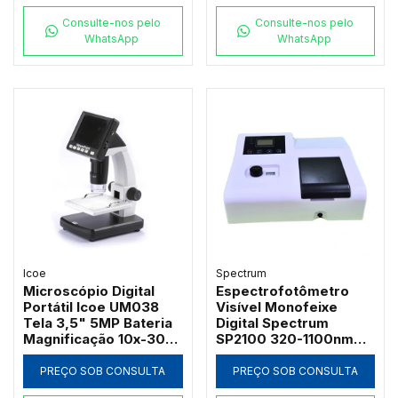
Consulte-nos pelo
Consulte-nos pelo
WhatsApp
WhatsApp
Icoe
Spectrum
Microscópio Digital
Espectrofotômetro
Portátil Icoe UM038
Visível Monofeixe
Tela 3,5" 5MP Bateria
Digital Spectrum
Magnificação 10x-300x
SP2100 320-1100nm
e Iluminação LED
com Suporte 4
Cubetas de 50mm e
PREÇO SOB CONSULTA
PREÇO SOB CONSULTA
Software PC