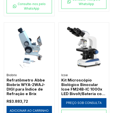
Consulte-nos pelo
WhatsApp
WhatsApp
Biobrix
Icoe
Refratômetro Abbe
Kit Microscópio
Biobrix WYA-2WAJ-
Biológico Binocular
DIGI para Índice de
Icoe FM24B-IC 1000x
Refração e Brix
LED Bivolt/Bateria com
Ótica Acromática
R$3.883,72
PREÇO SOB CONSULTA
ADICIONAR AO CARRINHO