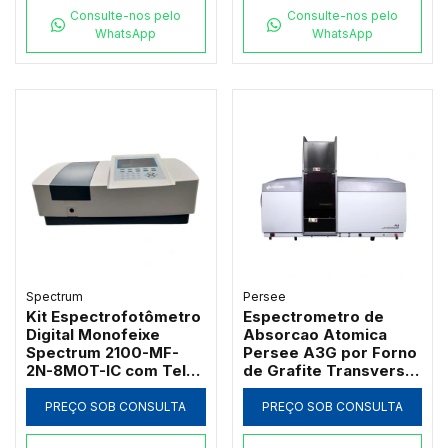
Consulte-nos pelo
Consulte-nos pelo
WhatsApp
WhatsApp
Spectrum
Persee
Kit Espectrofotômetro
Espectrometro de
Digital Monofeixe
Absorcao Atomica
Spectrum 2100-MF-
Persee A3G por Forno
2N-8MOT-IC com Tela
de Grafite Transversal
de 7" Banda 2nm 21
com Correcao D2 e SR
CFR e Carrossel 8
PREÇO SOB CONSULTA
PREÇO SOB CONSULTA
Posições