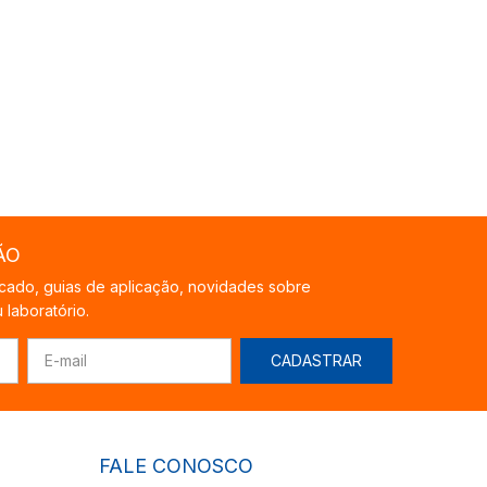
ÃO
cado, guias de aplicação, novidades sobre
laboratório.
FALE CONOSCO