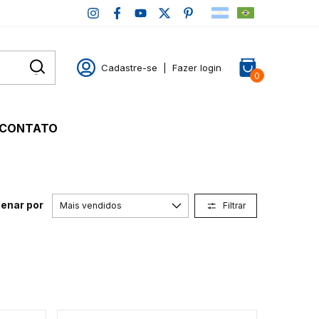
Cadastre-se
|
Fazer login
0
CONTATO
enar por
Filtrar