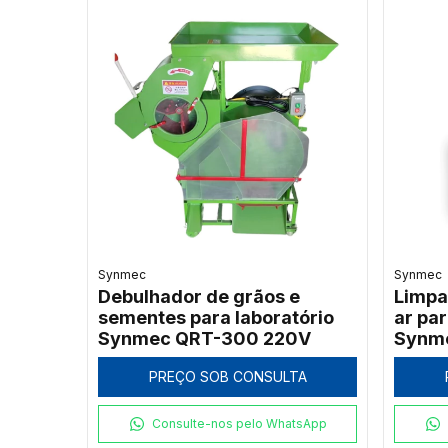
Synmec
Synmec
Debulhador de grãos e
Limpa
sementes para laboratório
ar par
Synmec QRT-300 220V
Synm
PREÇO SOB CONSULTA
Consulte-nos pelo WhatsApp