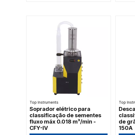
Top Instruments
Top Inst
Soprador elétrico para
Desca
classificação de sementes
class
fluxo máx 0.018 m³/min -
de grã
CFY-IV
150A