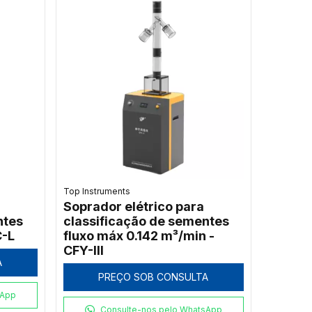
Top Instruments
Soprador elétrico para
ntes
classificação de sementes
-L
fluxo máx 0.142 m³/min -
CFY-III
A
PREÇO SOB CONSULTA
sApp
Consulte-nos pelo WhatsApp