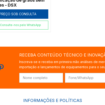
ificação de grãos sem
es - DSX
PREÇO SOB CONSULTA
Consulte-nos pelo WhatsApp
RECEBA CONTEÚDO TÉCNICO E INOVAÇ
Inscreva-se e receba em primeira mão análises de mer
importação e lançamentos de equipamentos para o seu 
INFORMAÇÕES E POLÍTICAS