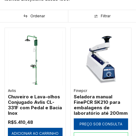
Ordenar
Filtrar
Avlis
Finepcr
Chuveiro e Lava-olhos
Seladora manual
Conjugado Avlis CL-
FinePCR SK210 para
331F com Pedal e Bacia
embalagens de
Inox
laboratório até 200mm
R$5.410,48
PREÇO SOB CONSULTA
ADICIONAR AO CARRINHO