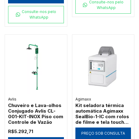
Consulte-nos pelo
WhatsApp
Consulte-nos pelo
WhatsApp
Avlis
Agimaxx
Chuveiro e Lava-olhos
Kit seladora térmica
Conjugado Avlis CL-
automática Agimaxx
001-KIT-INOX Piso com
SealBio-1-IC com rolos
Controle de Vazão
de filme e tela touch
7"
R$5.292,71
PREÇO SOB CONSULTA