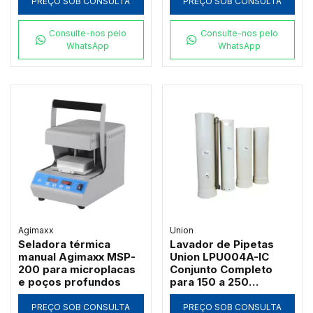
PREÇO SOB CONSULTA
PREÇO SOB CONSULTA
Consulte-nos pelo
Consulte-nos pelo
WhatsApp
WhatsApp
Agimaxx
Union
Seladora térmica
Lavador de Pipetas
manual Agimaxx MSP-
Union LPU004A-IC
200 para microplacas
Conjunto Completo
e poços profundos
para 150 a 250
Unidades
PREÇO SOB CONSULTA
PREÇO SOB CONSULTA