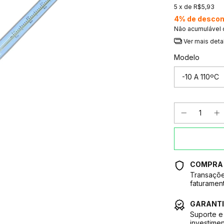
5
x de
R$5,93
4% de descon
Não acumulável
Ver mais deta
Modelo
COMPRA
Transaçõe
faturamen
GARANTI
Suporte e 
investimen