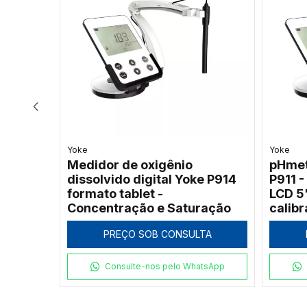
Yoke
Yoke
Medidor de oxigênio
pHmetr
dissolvido digital Yoke P914
P911 -
o RF-
formato tablet -
LCD 5"
Concentração e Saturação
calib
PREÇO SOB CONSULTA
NHO
Consulte-nos pelo WhatsApp
tsApp