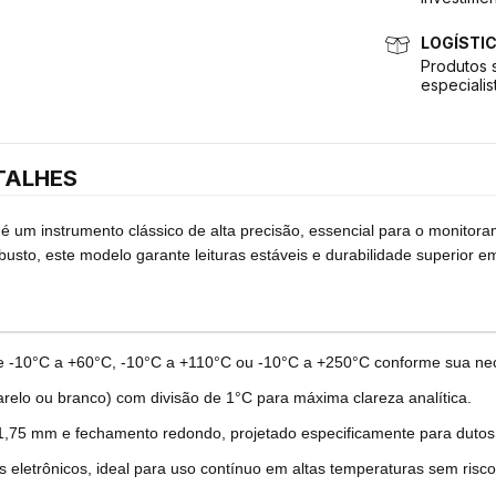
LOGÍSTI
Produtos 
especialis
TALHES
é um instrumento clássico de alta precisão, essencial para o monitora
robusto, este modelo garante leituras estáveis e durabilidade superior
de -10°C a +60°C, -10°C a +110°C ou -10°C a +250°C conforme sua ne
arelo ou branco) com divisão de 1°C para máxima clareza analítica.
,75 mm e fechamento redondo, projetado especificamente para dutos 
eletrônicos, ideal para uso contínuo em altas temperaturas sem risco