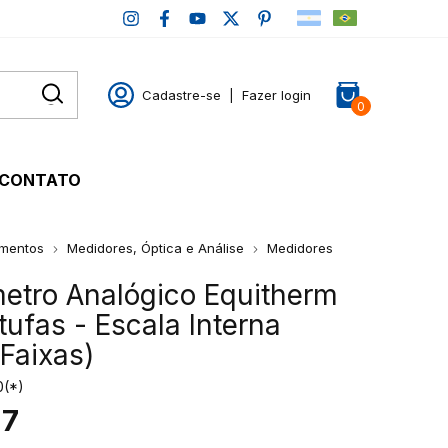
Cadastre-se
|
Fazer login
0
CONTATO
mentos
Medidores, Óptica e Análise
Medidores
etro Analógico Equitherm
tufas - Escala Interna
 Faixas)
0(*)
77