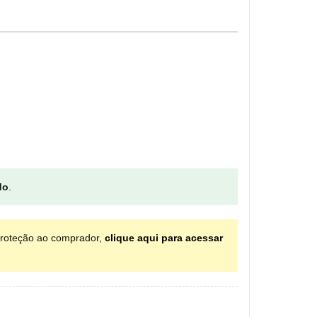
do
.
proteção ao comprador,
clique aqui para acessar