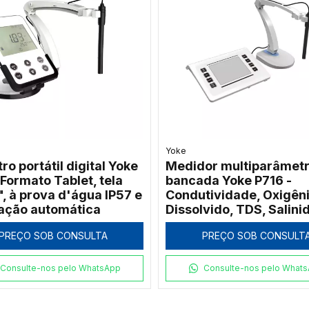
Yoke
o portátil digital Yoke
Medidor multiparâmetr
 Formato Tablet, tela
bancada Yoke P716 -
, à prova d'água IP57 e
Condutividade, Oxigên
ração automática
Dissolvido, TDS, Salini
Resistividade
PREÇO SOB CONSULTA
PREÇO SOB CONSULT
Consulte-nos pelo WhatsApp
Consulte-nos pelo What