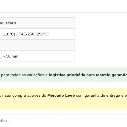
ndustriais
 (110°C) / TAE-250 (250°C)
e: ~7,0 mm
 para todas as variações e
logística prioritária com rastreio garanti
uir sua compra através do
Mercado Livre
com garantia de entrega e 
itherm