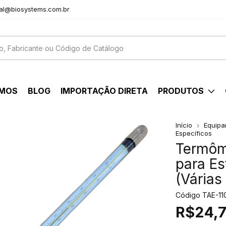
al@biosystems.com.br
OMOS
BLOG
IMPORTAÇÃO DIRETA
PRODUTOS
Início
Equipa
Específicos
Termôm
para Es
(Várias
Código
TAE-11
R$24,