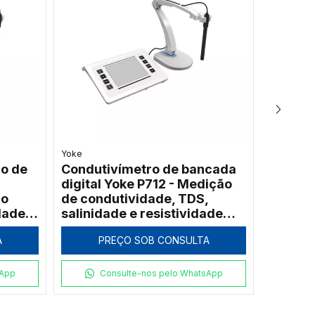
Yoke
Biobrix
o de
Condutivímetro de bancada
Refrat
digital Yoke P712 - Medição
Digital
io
de condutividade, TDS,
ATC pa
dade e
salinidade e resistividade
Concen
com tela LED de 6,5" e
A
PREÇO SOB CONSULTA
P
bluetooth
sApp
Consulte-nos pelo WhatsApp
C