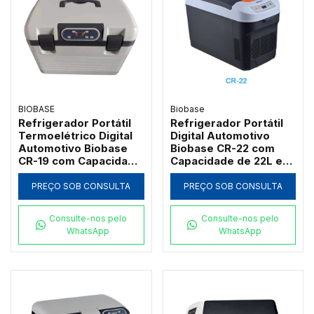
BIOBASE
Biobase
Refrigerador Portátil
Refrigerador Portátil
Termoelétrico Digital
Digital Automotivo
Automotivo Biobase
Biobase CR-22 com
CR-19 com Capacidade
Capacidade de 22L e
de 19L e Isolamento
Isolamento em
em Poliuretano
Poliuretano
PREÇO SOB CONSULTA
PREÇO SOB CONSULTA
Consulte-nos pelo
Consulte-nos pelo
WhatsApp
WhatsApp