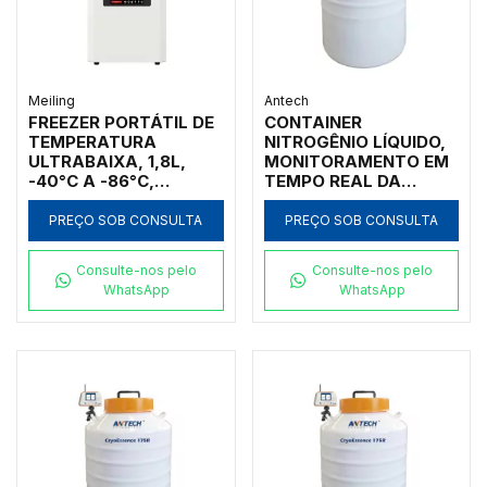
Meiling
Antech
FREEZER PORTÁTIL DE
CONTAINER
TEMPERATURA
NITROGÊNIO LÍQUIDO,
ULTRABAIXA, 1,8L,
MONITORAMENTO EM
-40°C A -86°C,
TEMPO REAL DA
FUNCIONA A FONTE DE
TEMPERATURA E DO
ALIMENTAÇÃO
NÍVEL NL2, 120L,
PREÇO SOB CONSULTA
PREÇO SOB CONSULTA
AUTOMOTIVA DC24V
ABERTURA 216MM,
OU CONVENCIONAL
COM RACKS P/ 252
Consulte-nos pelo
Consulte-nos pelo
AC100V-240V
BOLSAS DE SANGUE
WhatsApp
WhatsApp
DE 25