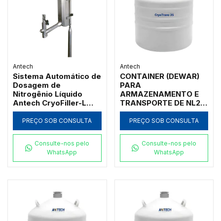
Antech
Antech
Sistema Automático de
CONTAINER (DEWAR)
Dosagem de
PARA
Nitrogênio Líquido
ARMAZENAMENTO E
Antech CryoFiller-L
TRANSPORTE DE NL2,
800 CPM Bivolt
35L, CORPO ALUMÍNIO,
GARGALO 50MM
PREÇO SOB CONSULTA
PREÇO SOB CONSULTA
Consulte-nos pelo
Consulte-nos pelo
WhatsApp
WhatsApp