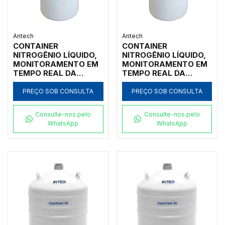
Antech
Antech
CONTAINER
CONTAINER
NITROGÊNIO LÍQUIDO,
NITROGÊNIO LÍQUIDO,
MONITORAMENTO EM
MONITORAMENTO EM
TEMPO REAL DA
TEMPO REAL DA
TEMPERATURA E DO
TEMPERATURA E DO
NÍVEL NL2, 65L,
NÍVEL NL2, 65L,
PREÇO SOB CONSULTA
PREÇO SOB CONSULTA
ABERTURA 216MM,
ABERTURA 216MM,
COM RACKS P/ 168
COM RACKS P/ 84
Consulte-nos pelo
Consulte-nos pelo
BOLSAS DE SANGUE
BOLSAS DE SANGUE
WhatsApp
WhatsApp
25ML
50ML