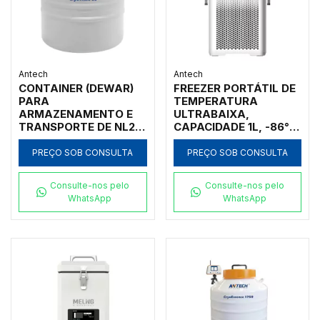
Antech
Antech
CONTAINER (DEWAR)
FREEZER PORTÁTIL DE
PARA
TEMPERATURA
ARMAZENAMENTO E
ULTRABAIXA,
TRANSPORTE DE NL2,
CAPACIDADE 1L, -86°C,
03L, CORPO ALUMÍNIO,
FUNCIONA A FONTE DE
GARGALO 50MM
ALIMENTAÇÃO
PREÇO SOB CONSULTA
PREÇO SOB CONSULTA
AUTOMOTIVA DC 12 A
30V OU
Consulte-nos pelo
Consulte-nos pelo
CONVENCIONAL
WhatsApp
WhatsApp
AC100V-240V