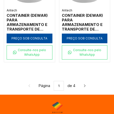
Antech
Antech
CONTAINER (DEWAR)
CONTAINER (DEWAR)
PARA
PARA
ARMAZENAMENTO E
ARMAZENAMENTO E
TRANSPORTE DE
TRANSPORTE DE
NITROGÊNIO LÍQUIDO,
NITROGÊNIO LÍQUIDO,
35L, ALUMÍNIO,
35L, ALUMÍNIO,
PREÇO SOB CONSULTA
PREÇO SOB CONSULTA
BOMBA MANUAL,
BOMBA AUTOMÁTICA,
RODINHAS E
RODINHAS E
Consulte-nos pelo
Consulte-nos pelo
ALARME/MONITOR
ALARME/MONITOR
WhatsApp
WhatsApp
TEMP E NÍVEL NL2
TEMP E NÍVEL NL2
Página
de 4