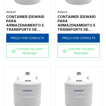
Antech
Antech
CONTAINER (DEWAR)
CONTAINER (DEWAR)
PARA
PARA
ARMAZENAMENTO E
ARMAZENAMENTO E
TRANSPORTE DE
TRANSPORTE DE
NITROGÊNIO LÍQUIDO,
NITROGÊNIO LÍQUIDO,
50L, ALUMÍNIO,
50L, ALUMÍNIO,
PREÇO SOB CONSULTA
PREÇO SOB CONSULTA
BOMBA MANUAL,
BOMBA AUTOMÁTICA,
RODINHAS E
RODINHAS E
Consulte-nos pelo
Consulte-nos pelo
ALARME/MONITOR
ALARME/MONITOR
WhatsApp
WhatsApp
TEMP E NÍVEL NL2
TEMP E NÍVEL NL2