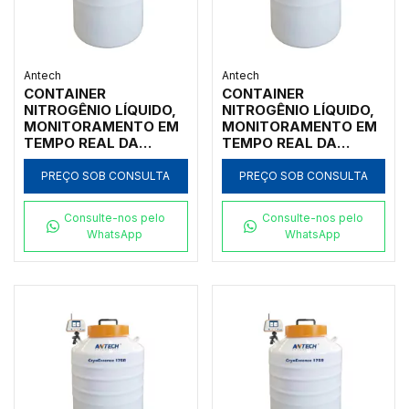
Antech
Antech
CONTAINER
CONTAINER
NITROGÊNIO LÍQUIDO,
NITROGÊNIO LÍQUIDO,
MONITORAMENTO EM
MONITORAMENTO EM
TEMPO REAL DA
TEMPO REAL DA
TEMPERATURA E DO
TEMPERATURA E DO
NÍVEL NL2, 120L,
NÍVEL NL2, 65L,
PREÇO SOB CONSULTA
PREÇO SOB CONSULTA
ABERTURA 216MM,
ABERTURA 216MM,
COM RACKS P/
COM RACKS P/ 48
Consulte-nos pelo
Consulte-nos pelo
MICROTUBOS
BOLSAS DE SANGUE
WhatsApp
WhatsApp
1,2/2,0/5,0ML
250ML