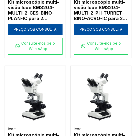
Kit microscópio multi-
Kit microscópio multi-
visão Icoe BM3204-
visão Icoe BM3204-
MULTI-2-CES-BINO-
MULTI-2-PH-TURRET-
PLAN-IC para 2
BINO-ACRO-IC para 2
observadores com
observadores com
campo escuro a seco e
contraste de fase
PREÇO SOB CONSULTA
PREÇO SOB CONSULTA
objetivas
turret 1000x
planacromáticas 1000x
Consulte-nos pelo
Consulte-nos pelo
WhatsApp
WhatsApp
Icoe
Icoe
Kit microscópio multi-
Kit microscópio multi-