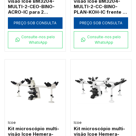
visão Icoe BM3204-
visão Icoe BM3204-
MULTI-2-CEO-BINO-
MULTI-2-CC-BINO-
ACRO-IC para 2
PLAN-KOH-IC frente a
observadores com
frente para 2
campo escuro a óleo e
observadores com
PREÇO SOB CONSULTA
PREÇO SOB CONSULTA
objetivas acromáticas
objetivas
1000x
planacromáticas 1000x
Consulte-nos pelo
Consulte-nos pelo
WhatsApp
WhatsApp
Icoe
Icoe
Kit microscópio multi-
Kit microscópio multi-
visão Icoe Hemera-
visão Icoe Hemera-