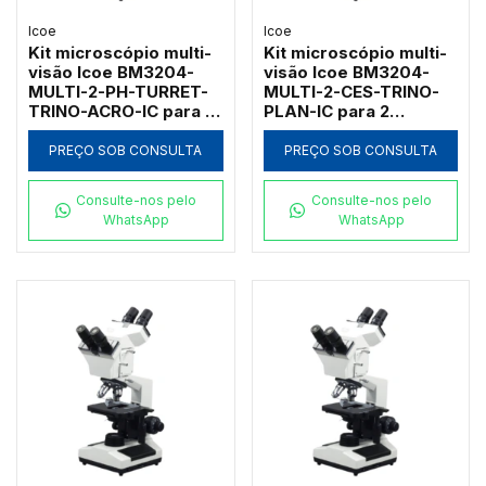
Icoe
Icoe
Kit microscópio multi-
Kit microscópio multi-
visão Icoe BM3204-
visão Icoe BM3204-
MULTI-2-PH-TURRET-
MULTI-2-CES-TRINO-
TRINO-ACRO-IC para 2
PLAN-IC para 2
observadores com
observadores com
contraste de fase
campo escuro a seco e
PREÇO SOB CONSULTA
PREÇO SOB CONSULTA
turret e trinocular
objetivas
planacromáticas 1000x
Consulte-nos pelo
Consulte-nos pelo
WhatsApp
WhatsApp