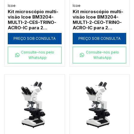
Icoe
Icoe
Kit microscópio multi-
Kit microscópio multi-
visão Icoe BM3204-
visão Icoe BM3204-
MULTI-2-CES-TRINO-
MULTI-2-CEO-TRINO-
ACRO-IC para 2
ACRO-IC para 2
observadores com
observadores com
campo escuro a seco e
campo escuro a óleo e
PREÇO SOB CONSULTA
PREÇO SOB CONSULTA
cabeçote trinocular
cabeçote trinocular
1000x
1000x
Consulte-nos pelo
Consulte-nos pelo
WhatsApp
WhatsApp