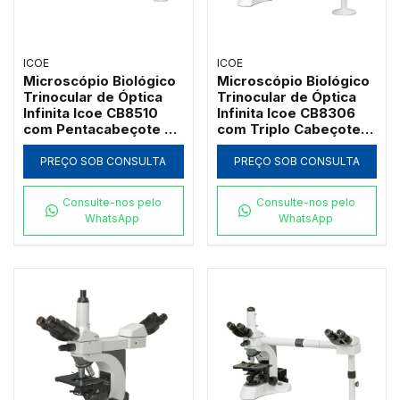
ICOE
ICOE
Microscópio Biológico
Microscópio Biológico
Trinocular de Óptica
Trinocular de Óptica
Infinita Icoe CB8510
Infinita Icoe CB8306
com Pentacabeçote de
com Triplo Cabeçote
Co-Observação
de Co-Observação
Multivisão e Ponteiro
Multivisão e Ponteiro
PREÇO SOB CONSULTA
PREÇO SOB CONSULTA
LED Verde
LED Verde
Consulte-nos pelo
Consulte-nos pelo
WhatsApp
WhatsApp