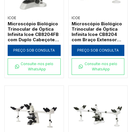
ICOE
ICOE
Microscópio Biológico
Microscópio Biológico
Trinocular de Óptica
Trinocular de Óptica
Infinita Icoe CB8204FB
Infinita Icoe CB8204
com Duplo Cabeçote
com Braço Extensor
de Co-Observação
Lateral, Duplo
Paralela e Ponteiro LED
Cabeçote e Ponteiro
PREÇO SOB CONSULTA
PREÇO SOB CONSULTA
Verde
LED Verde
Consulte-nos pelo
Consulte-nos pelo
WhatsApp
WhatsApp