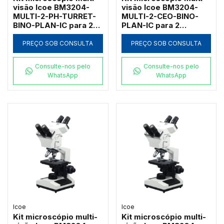
visão Icoe BM3204-
visão Icoe BM3204-
MULTI-2-PH-TURRET-
MULTI-2-CEO-BINO-
BINO-PLAN-IC para 2
PLAN-IC para 2
observadores com
observadores com
contraste de fase
campo escuro a óleo e
PREÇO SOB CONSULTA
PREÇO SOB CONSULTA
turret e
objetivas
planacromáticas
planacromáticas 1000x
Consulte-nos pelo
Consulte-nos pelo
WhatsApp
WhatsApp
Icoe
Icoe
Kit microscópio multi-
Kit microscópio multi-