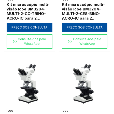
Kit microscópio multi-
Kit microscópio multi-
visão Icoe BM3204-
visão Icoe BM3204-
MULTI-2-CC-TRINO-
MULTI-2-CES-BINO-
ACRO-IC para 2
ACRO-IC para 2
observadores com
observadores com
cabeçote trinocular e
campo escuro a seco e
PREÇO SOB CONSULTA
PREÇO SOB CONSULTA
objetivas acromáticas
objetivas acromáticas
1000x
1000x
Consulte-nos pelo
Consulte-nos pelo
WhatsApp
WhatsApp
Icoe
Icoe