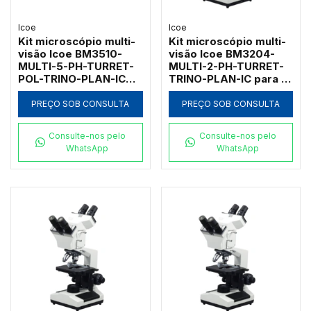
Icoe
Icoe
Kit microscópio multi-
Kit microscópio multi-
visão Icoe BM3510-
visão Icoe BM3204-
MULTI-5-PH-TURRET-
MULTI-2-PH-TURRET-
POL-TRINO-PLAN-IC
TRINO-PLAN-IC para 2
com contraste de fase
observadores com
turret polarização e
contraste de fase
PREÇO SOB CONSULTA
PREÇO SOB CONSULTA
plano LED
turret e
planacromáticas
Consulte-nos pelo
Consulte-nos pelo
WhatsApp
WhatsApp