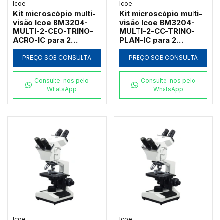
Icoe
Icoe
Kit microscópio multi-
Kit microscópio multi-
visão Icoe BM3204-
visão Icoe BM3204-
MULTI-2-CEO-TRINO-
MULTI-2-CC-TRINO-
ACRO-IC para 2
PLAN-IC para 2
observadores com
observadores com
campo escuro a óleo e
cabeçote trinocular e
PREÇO SOB CONSULTA
PREÇO SOB CONSULTA
cabeçote trinocular
objetivas
1000x
planacromáticas 1000x
Consulte-nos pelo
Consulte-nos pelo
WhatsApp
WhatsApp
Icoe
Icoe