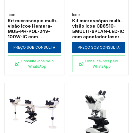
Icoe
Icoe
Kit microscópio multi-
Kit microscópio multi-
visão Icoe Hemera-
visão Icoe CB8510-
MU5-PH-POL-24V-
5MULTI-6PLAN-LED-IC
100W-IC com
com apontador laser
contraste de fase
revólver de 6 objetivas
polarização e lâmpada
infinitas e LED
PREÇO SOB CONSULTA
PREÇO SOB CONSULTA
halogênia de 100W
Consulte-nos pelo
Consulte-nos pelo
WhatsApp
WhatsApp