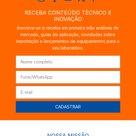
RECEBA CONTEÚDO TÉCNICO E
INOVAÇÃO
Inscreva-se e receba em primeira mão análises de
mercado, guias de aplicação, novidades sobre
importação e lançamentos de equipamentos para o
seu laboratório.
NOSSA MISSÃO