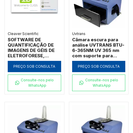
Cleaver Scientific
Uvtrans
SOFTWARE DE
Câmara escura para
QUANTIFICAÇÃO DE
análise UVTRANS BTU-
IMAGENS DE GÉIS DE
6-365NM UV 365 nm
ELETROFORESE,
com suporte para
CONTAGEM DE
câmera
COLÔNIAS, DETECÇÃO
PREÇO SOB CONSULTA
PREÇO SOB CONSULTA
AUTOMÁTICA DE
BANDAS E LINHAS,
Consulte-nos pelo
Consulte-nos pelo
ANÁLISES 1D -
WhatsApp
WhatsApp
MODELO CLIQS