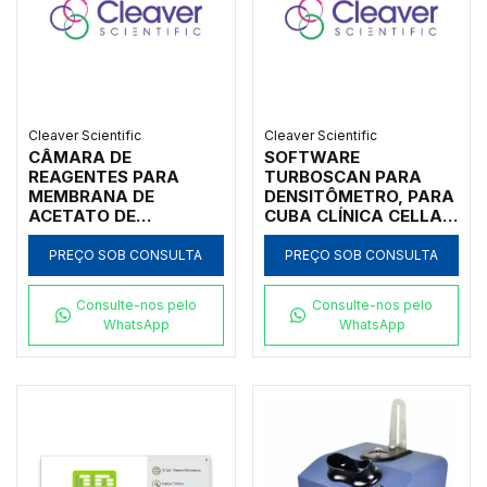
Cleaver Scientific
Cleaver Scientific
CÂMARA DE
SOFTWARE
REAGENTES PARA
TURBOSCAN PARA
MEMBRANA DE
DENSITÔMETRO, PARA
ACETATO DE
CUBA CLÍNICA CELLAS
CELULOSE
- CÓDIGO CSLDENS
SUPORTADA PARA
PREÇO SOB CONSULTA
PREÇO SOB CONSULTA
CUBA CLÍNICA CELLAS
- CÓDIGO CSL-VR-S1
Consulte-nos pelo
Consulte-nos pelo
WhatsApp
WhatsApp