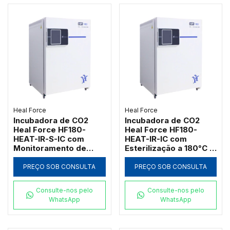
Heal Force
Heal Force
Incubadora de CO2
Incubadora de CO2
Heal Force HF180-
Heal Force HF180-
HEAT-IR-S-IC com
HEAT-IR-IC com
Monitoramento de
Esterilização a 180°C e
Umidade
Sensor IR
PREÇO SOB CONSULTA
PREÇO SOB CONSULTA
Consulte-nos pelo
Consulte-nos pelo
WhatsApp
WhatsApp