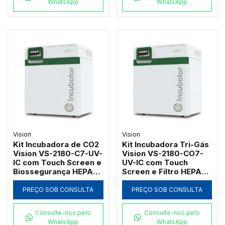
WhatsApp
WhatsApp
Vision
Vision
Kit Incubadora de CO2
Kit Incubadora Tri-Gás
Vision VS-2180-C7-UV-
Vision VS-2180-CO7-
IC com Touch Screen e
UV-IC com Touch
Biossegurança HEPA
Screen e Filtro HEPA
180L
180L
PREÇO SOB CONSULTA
PREÇO SOB CONSULTA
Consulte-nos pelo
Consulte-nos pelo
WhatsApp
WhatsApp