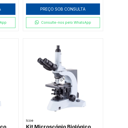
Platina Cerâmica e
A
PREÇO SOB CONSULTA
Iluminação Koehler 1000x
sApp
Consulte-nos pelo WhatsApp
Icoe
ico
Kit Microscópio Biológico