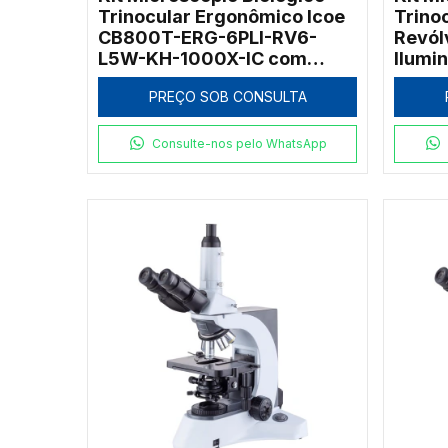
Trinocular Ergonômico Icoe
Trino
CB800T-ERG-6PLI-RV6-
Revól
L5W-KH-1000X-IC com
Ilumi
Iluminação Koehler LED 5W
PREÇO SOB CONSULTA
1000x
Consulte-nos pelo WhatsApp