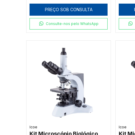
com 6 Objetivas, Platina
com 6 
PREÇO SOB CONSULTA
Cerâmica e Iluminação
Cerâm
Koehler 3
Halog
Consulte-nos pelo WhatsApp
Icoe
Icoe
Kit Microscópio Biológico
Kit M