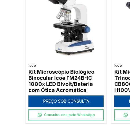
Icoe
Icoe
Kit Microscópio Biológico
Kit M
Binocular Icoe FM24B-IC
Trino
1000x LED Bivolt/Bateria
CB80
com Ótica Acromática
H100
Ilumi
PREÇO SOB CONSULTA
Halog
Consulte-nos pelo WhatsApp