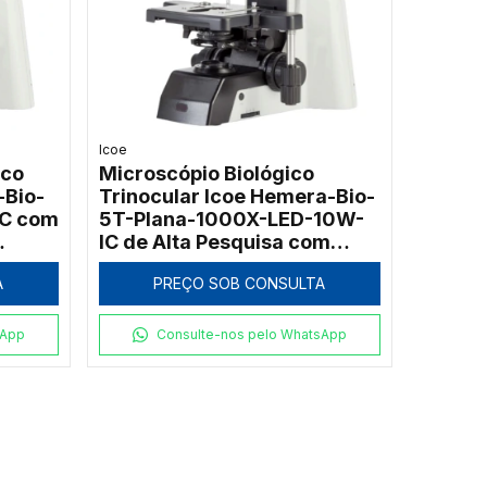
Icoe
ico
Microscópio Biológico
-Bio-
Trinocular Icoe Hemera-Bio-
IC com
5T-Plana-1000X-LED-10W-
IC de Alta Pesquisa com
Função ECO e Objetivas
A
PREÇO SOB CONSULTA
Infinitas
sApp
Consulte-nos pelo WhatsApp