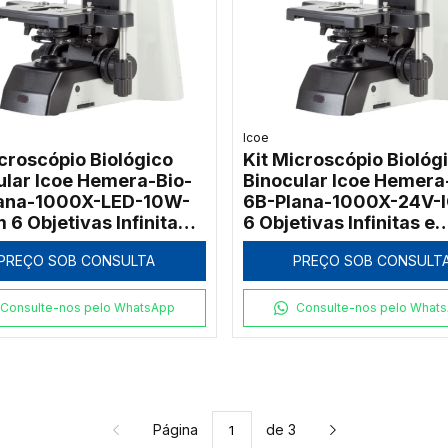
Icoe
icroscópio Biológico
Kit Microscópio Biológ
ular Icoe Hemera-Bio-
Binocular Icoe Hemera
ana-1000X-LED-10W-
6B-Plana-1000X-24V-
 6 Objetivas Infinitas e
6 Objetivas Infinitas e
o ECO
Função ECO
PREÇO SOB CONSULTA
PREÇO SOB CONSULT
Consulte-nos pelo WhatsApp
Consulte-nos pelo What
Página
de 3