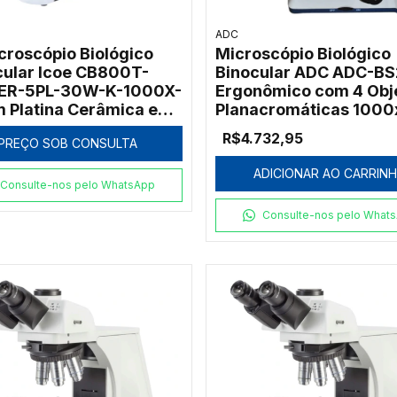
ADC
icroscópio Biológico
Microscópio Biológico
cular Icoe CB800T-
Binocular ADC ADC-B
CER-5PL-30W-K-1000X-
Ergonômico com 4 Obj
m Platina Cerâmica e
Planacromáticas 1000
nação Halogênica
R$4.732,95
PREÇO SOB CONSULTA
r
ADICIONAR AO CARRIN
Consulte-nos pelo WhatsApp
Consulte-nos pelo What