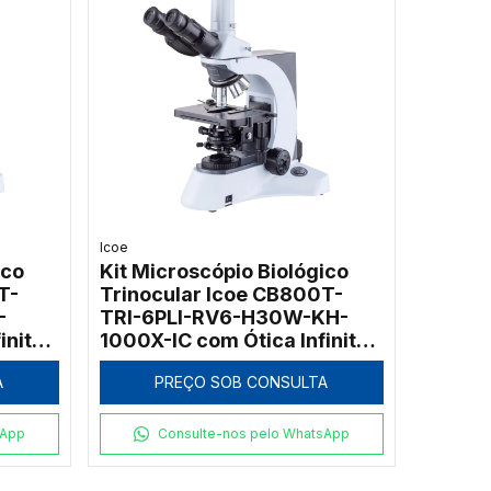
Icoe
ico
Kit Microscópio Biológico
T-
Trinocular Icoe CB800T-
-
TRI-6PLI-RV6-H30W-KH-
inita
1000X-IC com Ótica Infinita
r
e Iluminação Halogênica
A
PREÇO SOB CONSULTA
Kohler
sApp
Consulte-nos pelo WhatsApp