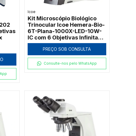
Icoe
Kit Microscópio Biológico
S202
Trinocular Icoe Hemera-Bio-
etivas
6T-Plana-1000X-LED-10W-
x
IC com 6 Objetivas Infinitas e
Função ECO
PREÇO SOB CONSULTA
HO
Consulte-nos pelo WhatsApp
sApp