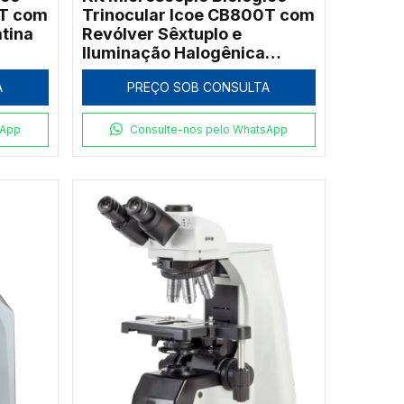
0T com
Trinocular Icoe CB800T com
atina
Revólver Sêxtuplo e
Iluminação Halogênica
100W
A
PREÇO SOB CONSULTA
sApp
Consulte-nos pelo WhatsApp