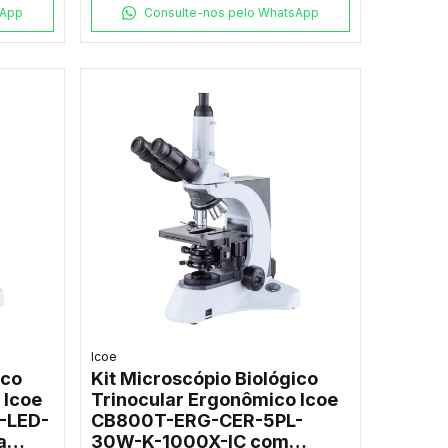
sApp
Consulte-nos pelo WhatsApp
Icoe
ico
Kit Microscópio Biológico
 Icoe
Trinocular Ergonômico Icoe
-LED-
CB800T-ERG-CER-5PL-
a
30W-K-1000X-IC com