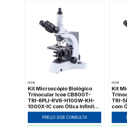
Icoe
Icoe
Kit Microscópio Biológico
Kit M
Trinocular Icoe CB800T-
Trino
TRI-6PLI-RV6-H100W-KH-
TRI-5
1000X-IC com Ótica Infinita
com Ót
e Iluminação Halogênica
Ilumi
PREÇO SOB CONSULTA
100W