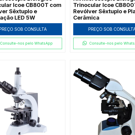
cular Icoe CB800T com
Trinocular Icoe CB80
ver Sêxtuplo e
Revólver Sêxtuplo e Pl
nação LED 5W
Cerâmica
PREÇO SOB CONSULTA
PREÇO SOB CONSULT
Consulte-nos pelo WhatsApp
Consulte-nos pelo What