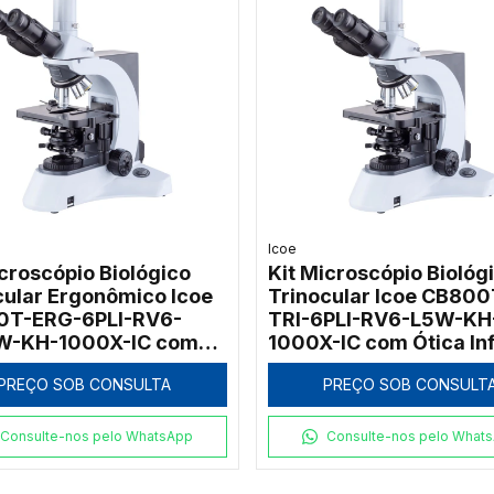
Icoe
icroscópio Biológico
Kit Microscópio Biológ
cular Ergonômico Icoe
Trinocular Icoe CB800
0T-ERG-6PLI-RV6-
TRI-6PLI-RV6-L5W-KH
W-KH-1000X-IC com
1000X-IC com Ótica Inf
nação Koehler
e Iluminação LED Kohle
PREÇO SOB CONSULTA
PREÇO SOB CONSULT
ênio 1000x
Consulte-nos pelo WhatsApp
Consulte-nos pelo What