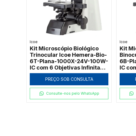
Icoe
Icoe
Kit Microscópio Biológico
Kit M
Trinocular Icoe Hemera-Bio-
Binoc
6T-Plana-1000X-24V-100W-
6B-Pl
IC com 6 Objetivas Infinitas e
IC com
Função ECO
Funçã
PREÇO SOB CONSULTA
Consulte-nos pelo WhatsApp