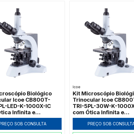
Icoe
icroscópio Biológico
Kit Microscópio Biológ
cular Icoe CB800T-
Trinocular Icoe CB800
PL-LED-K-1000X-IC
TRI-5PL-30W-K-1000X
ica Infinita e
com Ótica Infinita e
nação LED Kohler
Iluminação Halogênica
PREÇO SOB CONSULTA
PREÇO SOB CONSULT
Kohler