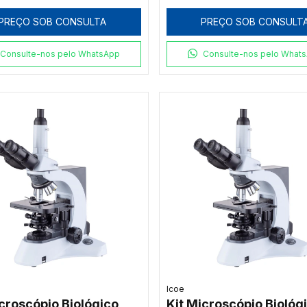
Objetivas, Platina
Cerâmica e Iluminação
PREÇO SOB CONSULTA
PREÇO SOB CONSULT
ica e Iluminação
Koehler LED 5W
ênia
Consulte-nos pelo WhatsApp
Consulte-nos pelo What
Icoe
icroscópio Biológico
Kit Microscópio Biológ