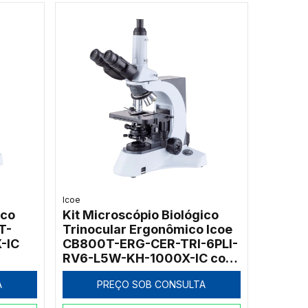
Icoe
ico
Kit Microscópio Biológico
T-
Trinocular Ergonômico Icoe
-IC
CB800T-ERG-CER-TRI-6PLI-
RV6-L5W-KH-1000X-IC com
6 Objetivas, Platina
A
PREÇO SOB CONSULTA
Cerâmica e Iluminação LED
5W