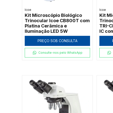
Icoe
Icoe
Kit Microscópio Biológico
Kit M
Trinocular Icoe CB800T com
Trino
Platina Cerâmica e
TRI-
Iluminação LED 5W
IC co
Ilumi
PREÇO SOB CONSULTA
Kohle
Consulte-nos pelo WhatsApp