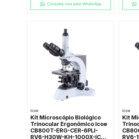
Consulte-nos pelo WhatsApp
Icoe
Icoe
Kit Microscópio Biológico
Kit M
Trinocular Ergonômico Icoe
Trino
CB800T-ERG-CER-6PLI-
CB80
RV6-H30W-KH-1000X-IC
RV6-