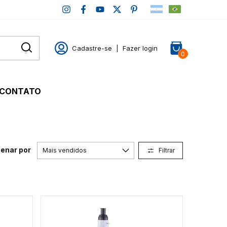
Cadastre-se
|
Fazer login
0
CONTATO
enar por
Filtrar