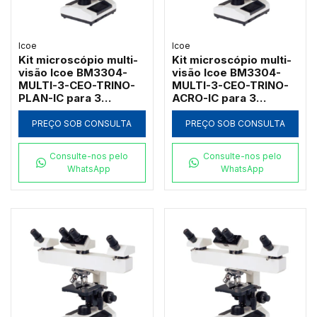
Icoe
Icoe
Kit microscópio multi-
Kit microscópio multi-
visão Icoe BM3304-
visão Icoe BM3304-
MULTI-3-CEO-TRINO-
MULTI-3-CEO-TRINO-
PLAN-IC para 3
ACRO-IC para 3
observadores com
observadores com
campo escuro a óleo e
campo escuro a óleo e
PREÇO SOB CONSULTA
PREÇO SOB CONSULTA
cabeçote trinocular
cabeçote trinocular
Consulte-nos pelo
Consulte-nos pelo
WhatsApp
WhatsApp