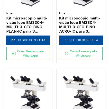
Icoe
Icoe
Kit microscópio multi-
Kit microscópio multi-
visão Icoe BM3304-
visão Icoe BM3304-
MULTI-3-CEO-BINO-
MULTI-3-CEO-BINO-
PLAN-IC para 3
ACRO-IC para 3
observadores com
observadores com
campo escuro a óleo e
campo escuro a óleo e
PREÇO SOB CONSULTA
PREÇO SOB CONSULTA
planacromáticas 1000x
acromáticas 1000x
Consulte-nos pelo
Consulte-nos pelo
WhatsApp
WhatsApp