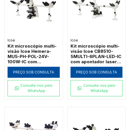
Icoe
Icoe
Kit microscópio multi-
Kit microscópio multi-
visão Icoe Hemera-
visão Icoe CB8510-
MU5-PH-POL-24V-
5MULTI-6PLAN-LED-IC
100W-IC com
com apontador laser
contraste de fase
revólver de 6 objetivas
polarização e lâmpada
infinitas e LED
PREÇO SOB CONSULTA
PREÇO SOB CONSULTA
halogênia de 100W
Consulte-nos pelo
Consulte-nos pelo
WhatsApp
WhatsApp