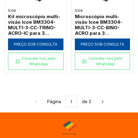
Icoe
Icoe
Kit microscópio multi-
Microscópio multi-
visão Icoe BM3304-
visão Icoe BM3304-
MULTI-3-CC-TRINO-
MULTI-3-CC-BINO-
ACRO-IC para 3
ACRO para 3
observadores com
observadores com
cabeçote trinocular e
cabeçote binocular e
PREÇO SOB CONSULTA
PREÇO SOB CONSULTA
objetivas acromáticas
objetivas acromáticas
1000x
1000x
Consulte-nos pelo
Consulte-nos pelo
WhatsApp
WhatsApp
Página
de 2