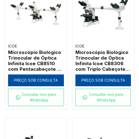
ICOE
ICOE
Microscópio Biológico
Microscópio Biológico
Trinocular de Óptica
Trinocular de Óptica
Infinita Icoe CB8510
Infinita Icoe CB8306
com Pentacabeçote de
com Triplo Cabeçote
Co-Observação
de Co-Observação
Multivisão e Ponteiro
Multivisão e Ponteiro
PREÇO SOB CONSULTA
PREÇO SOB CONSULTA
LED Verde
LED Verde
Consulte-nos pelo
Consulte-nos pelo
WhatsApp
WhatsApp