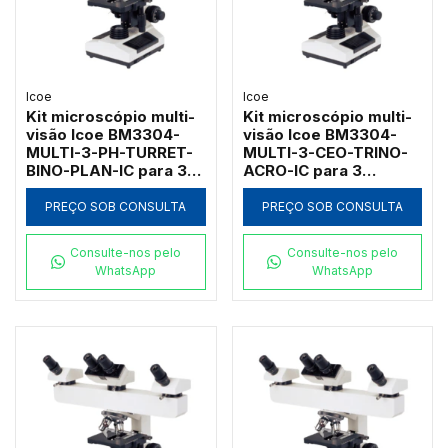
Icoe
Icoe
Kit microscópio multi-
Kit microscópio multi-
visão Icoe BM3304-
visão Icoe BM3304-
MULTI-3-PH-TURRET-
MULTI-3-CEO-TRINO-
BINO-PLAN-IC para 3
ACRO-IC para 3
observadores com
observadores com
contraste de fase
contraste de fase
PREÇO SOB CONSULTA
PREÇO SOB CONSULTA
turret e
turret 1000x
planacromáticas 1000x
Consulte-nos pelo
Consulte-nos pelo
WhatsApp
WhatsApp