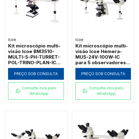
Icoe
Icoe
Kit microscópio multi-
Kit microscópio multi-
visão Icoe BM3510-
visão Icoe Hemera-
MULTI-5-PH-TURRET-
MU5-24V-100W-IC
POL-TRINO-PLAN-IC
para 5 observadores
com contraste de fase
com objetivas
turret polarização e
planacromáticas e
PREÇO SOB CONSULTA
PREÇO SOB CONSULTA
plano LED
lâmpada halogênia
Consulte-nos pelo
Consulte-nos pelo
WhatsApp
WhatsApp