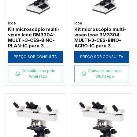
Icoe
Icoe
Kit microscópio multi-
Kit microscópio multi-
visão Icoe BM3304-
visão Icoe BM3304-
MULTI-3-CES-BINO-
MULTI-3-CES-BINO-
PLAN-IC para 3
ACRO-IC para 3
observadores com
observadores com
campo escuro a seco e
campo escuro a seco e
PREÇO SOB CONSULTA
PREÇO SOB CONSULTA
objetivas
objetivas acromáticas
planacromáticas 1000x
1000x
Consulte-nos pelo
Consulte-nos pelo
WhatsApp
WhatsApp