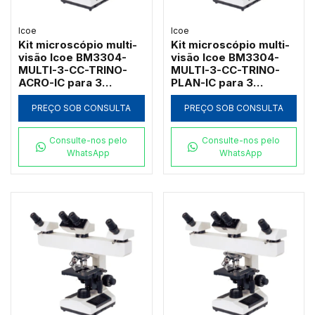
Icoe
Icoe
Kit microscópio multi-
Kit microscópio multi-
visão Icoe BM3304-
visão Icoe BM3304-
MULTI-3-CC-TRINO-
MULTI-3-CC-TRINO-
ACRO-IC para 3
PLAN-IC para 3
observadores com
observadores com
cabeçote binocular e
cabeçote trinocular e
PREÇO SOB CONSULTA
PREÇO SOB CONSULTA
objetivas
objetivas
planacromáticas 1000x
planacromáticas 1000x
Consulte-nos pelo
Consulte-nos pelo
WhatsApp
WhatsApp