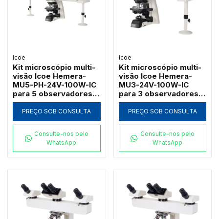
Icoe
Icoe
Kit microscópio multi-
Kit microscópio multi-
visão Icoe Hemera-
visão Icoe Hemera-
MU5-PH-24V-100W-IC
MU3-24V-100W-IC
para 5 observadores
para 3 observadores
com objetivas
com objetivas
planacromáticas e
planacromáticas e
PREÇO SOB CONSULTA
PREÇO SOB CONSULTA
contraste de fase
lâmpada halogênia
Consulte-nos pelo
Consulte-nos pelo
WhatsApp
WhatsApp