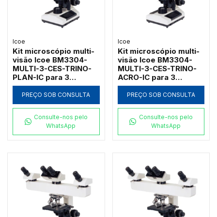
Icoe
Icoe
Kit microscópio multi-
Kit microscópio multi-
visão Icoe BM3304-
visão Icoe BM3304-
MULTI-3-CES-TRINO-
MULTI-3-CES-TRINO-
PLAN-IC para 3
ACRO-IC para 3
observadores com
observadores com
campo escuro a seco e
campo escuro a seco e
PREÇO SOB CONSULTA
PREÇO SOB CONSULTA
cabeçote trinocular
cabeçote trinocular
Consulte-nos pelo
Consulte-nos pelo
WhatsApp
WhatsApp