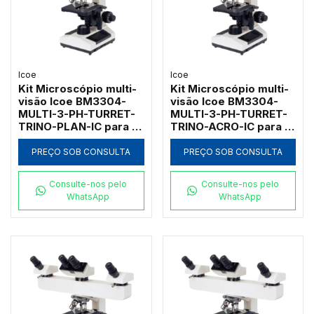
Icoe
Icoe
Kit Microscópio multi-
Kit Microscópio multi-
visão Icoe BM3304-
visão Icoe BM3304-
MULTI-3-PH-TURRET-
MULTI-3-PH-TURRET-
TRINO-PLAN-IC para 3
TRINO-ACRO-IC para 3
usuários com
usuários com
contraste de fase
contraste de fase
PREÇO SOB CONSULTA
PREÇO SOB CONSULTA
turret e objetivas
turret trinocular e
planacromáticas 1000x
objetivas 1000x
Consulte-nos pelo
Consulte-nos pelo
WhatsApp
WhatsApp