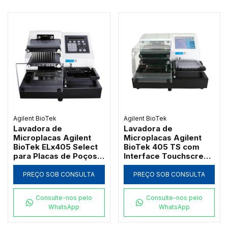
Agilent BioTek
Agilent BioTek
Lavadora de
Lavadora de
Microplacas Agilent
Microplacas Agilent
BioTek ELx405 Select
BioTek 405 TS com
para Placas de Poços
Interface Touchscreen
Profundos
e Verificação Verify
PREÇO SOB CONSULTA
PREÇO SOB CONSULTA
Consulte-nos pelo
Consulte-nos pelo
WhatsApp
WhatsApp