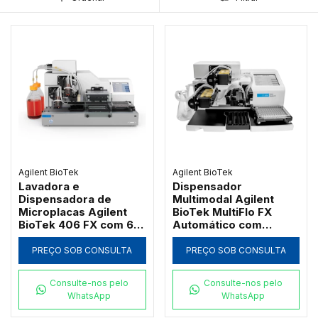
Agilent BioTek
Agilent BioTek
Lavadora e
Dispensador
Dispensadora de
Multimodal Agilent
Microplacas Agilent
BioTek MultiFlo FX
BioTek 406 FX com 6
Automático com
Módulos de
Tecnologia RAD e AMX
Dispensação
PREÇO SOB CONSULTA
PREÇO SOB CONSULTA
Consulte-nos pelo
Consulte-nos pelo
WhatsApp
WhatsApp