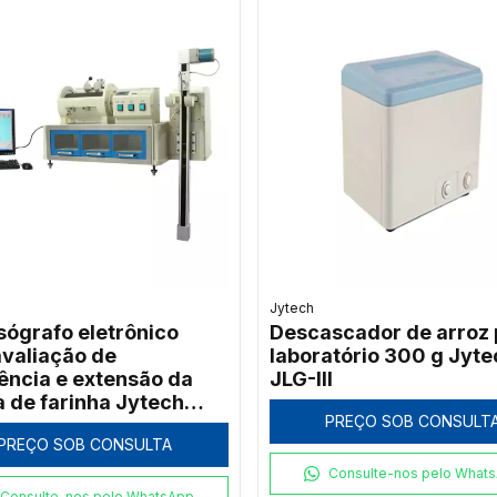
Jytech
sógrafo eletrônico
Descascador de arroz 
avaliação de
laboratório 300 g Jyte
tência e extensão da
JLG-III
 de farinha Jytech
PREÇO SOB CONSULT
PREÇO SOB CONSULTA
Consulte-nos pelo What
Consulte-nos pelo WhatsApp