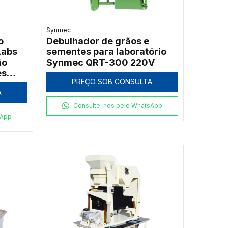
Synmec
o
Debulhador de grãos e
Labs
sementes para laboratório
ão
Synmec QRT-300 220V
es
PREÇO SOB CONSULTA
A
Consulte-nos pelo WhatsApp
sApp