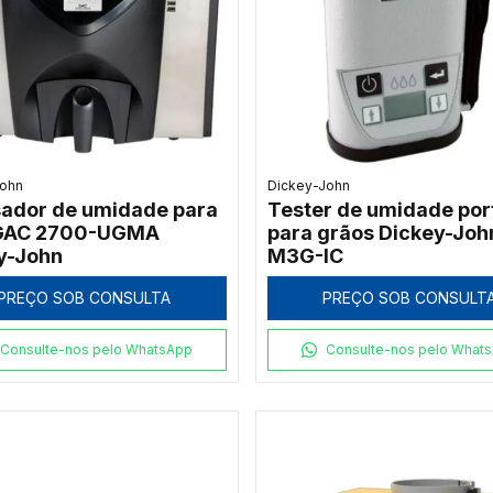
John
Dickey-John
sador de umidade para
Tester de umidade port
 GAC 2700-UGMA
para grãos Dickey-Joh
y-John
M3G-IC
PREÇO SOB CONSULTA
PREÇO SOB CONSULT
Consulte-nos pelo WhatsApp
Consulte-nos pelo What