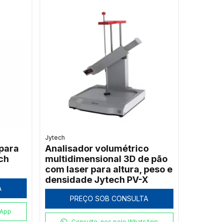
Jytech
para
Analisador volumétrico
ch
multidimensional 3D de pão
com laser para altura, peso e
densidade Jytech PV-X
A
PREÇO SOB CONSULTA
sApp
Consulte-nos pelo WhatsApp