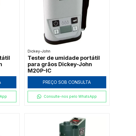
Dickey-John
átil
Tester de umidade portátil
n
para grãos Dickey-John
M20P-IC
A
PREÇO SOB CONSULTA
sApp
Consulte-nos pelo WhatsApp