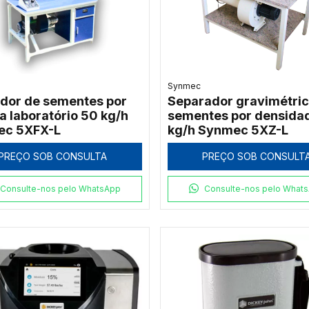
Synmec
dor de sementes por
Separador gravimétric
a laboratório 50 kg/h
sementes por densida
ec 5XFX-L
kg/h Synmec 5XZ-L
PREÇO SOB CONSULTA
PREÇO SOB CONSULT
Consulte-nos pelo WhatsApp
Consulte-nos pelo What