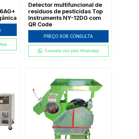
Detector multifuncional de
-6AG+
resíduos de pesticidas Top
gânica
Instruments NY-12DG com
QR Code
A
PREÇO SOB CONSULTA
sApp
Consulte-nos pelo WhatsApp