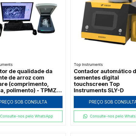
ruments
Top Instruments
tor de qualidade da
Contador automático 
te de arroz com
sementes digital
are (comprimento,
touchscreen Top
ra, polimento) - TPMZ-
Instruments SLY-D
PREÇO SOB CONSULTA
PREÇO SOB CONSULT
Consulte-nos pelo WhatsApp
Consulte-nos pelo What