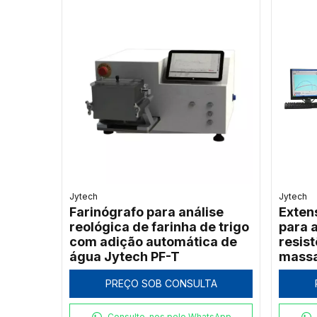
Jytech
Jytech
Farinógrafo para análise
Exten
reológica de farinha de trigo
para 
com adição automática de
resis
água Jytech PF-T
massa
JLSD
PREÇO SOB CONSULTA
Consulte-nos pelo WhatsApp