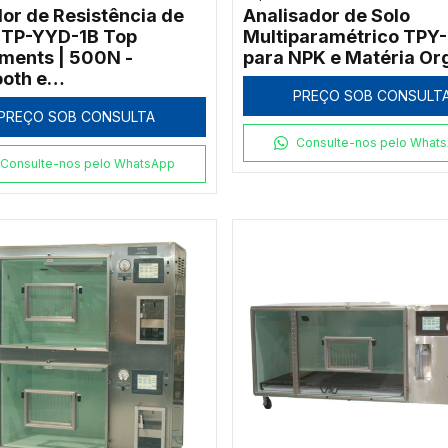
or de Resistência de
Analisador de Solo
 TP-YYD-1B Top
Multiparamétrico TPY
uments | 500N -
para NPK e Matéria Or
ooth e
PREÇO SOB CONSULT
eferenciamento
PREÇO SOB CONSULTA
Consulte-nos pelo What
Consulte-nos pelo WhatsApp