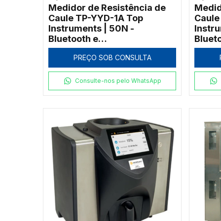
Medidor de Resistência de
Medid
Caule TP-YYD-1A Top
Caule
Instruments | 50N -
Instr
Bluetooth e
Bluet
Georreferenciamento
Georr
PREÇO SOB CONSULTA
Consulte-nos pelo WhatsApp