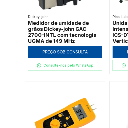
Dickey-john
Plas-Lab
Medidor de umidade de
Unida
grãos Dickey-john GAC
Inten
2700-INTL com tecnologia
ICS-D
UGMA de 149 MHz
Vertic
PREÇO SOB CONSULTA
Consulte-nos pelo WhatsApp