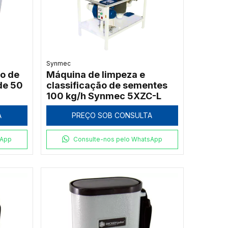
Synmec
o de
Máquina de limpeza e
de 50
classificação de sementes
100 kg/h Synmec 5XZC-L
A
PREÇO SOB CONSULTA
sApp
Consulte-nos pelo WhatsApp