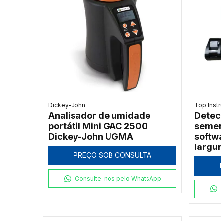
Dickey-John
Top Inst
Analisador de umidade
Detec
portátil Mini GAC 2500
semen
Dickey-John UGMA
softw
largu
PREÇO SOB CONSULTA
A
Consulte-nos pelo WhatsApp