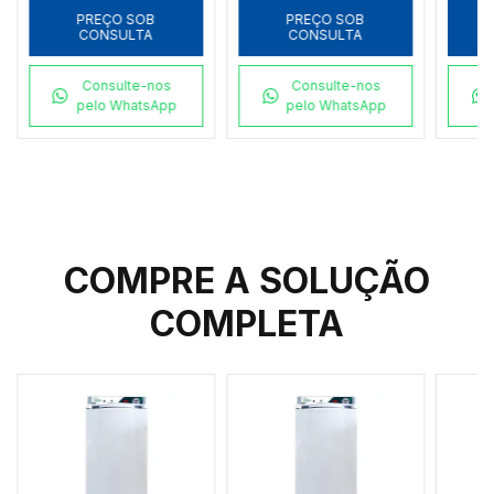
99.999 - SLY-C-
Inst
PREÇO SOB
PREÇO SOB
CONSULTA
CONSULTA
PLUS
Consulte-nos
Consulte-nos
pelo WhatsApp
pelo WhatsApp
COMPRE A SOLUÇÃO
COMPLETA