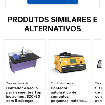
PRODUTOS SIMILARES E
ALTERNATIVOS
Top Instruments
Top Instruments
Top In
Contador a vácuo
Contador
Sist
para sementes Top
automático de
de an
Instrument SZC-50
sementes
cont
com 5 cabeças
pequenas, médias e
seme
grandes faixa 1 a
câme