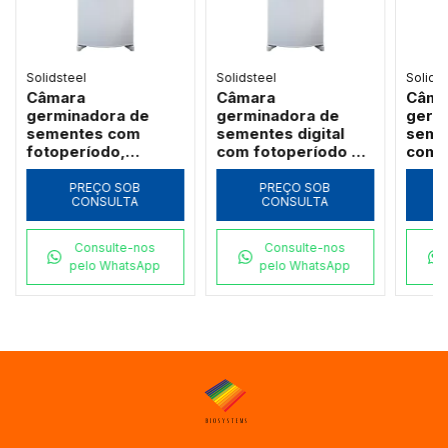
Solidsteel
Solidsteel
Solids
Câmara
Câmara
Câma
germinadora de
germinadora de
germ
sementes com
sementes digital
semen
fotoperíodo,
com fotoperíodo e
com 
umidade e
alternância térmica
contr
alternância térmica
342 l - SSGFA/342L
umida
PREÇO SOB
PREÇO SOB
CONSULTA
CONSULTA
342 l - SSGFAU/342L
SSGF
Consulte-nos
Consulte-nos
pelo WhatsApp
pelo WhatsApp