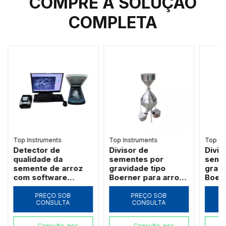
COMPRE A SOLUÇÃO
COMPLETA
Top Instruments
Top Instruments
Top In
Detector de
Divisor de
Divis
qualidade da
sementes por
seme
semente de arroz
gravidade tipo
gravi
com software
Boerner para arroz,
Boern
(comprimento,
trigo e vegetais 500
feijã
largura, polimento) -
g - JFYZB-II
g - J
PREÇO SOB
PREÇO SOB
CONSULTA
CONSULTA
TPMZ-A
Consulte-nos
Consulte-nos