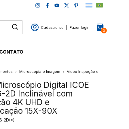
Cadastre-se
|
Fazer login
0
CONTATO
mentos
Microscopia e Imagem
Vídeo Inspeção e
icroscópio Digital ICOE
-2D Inclinável com
ção 4K UHD e
icação 15X-90X
6-2D(*)