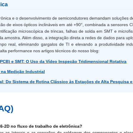
ica
rônica e o desenvolvimento de semicondutores demandam soluções de 
ção de eixos ópticos inclináveis em até +90°, combinada a sensores 
dentificação microscópica de trincas, falhas de solda em SMT e micro
 amostra. Além disso, a integração direta a redes de dados para up
o real, eliminando gargalos de TI e elevando a produtividade indu
alta performance nos artigos técnicos do nosso blog:
(PCB) e SMT: O Uso da Vídeo Inspeção Tridimensional Rotativa
 na Medição Industrial
al: Do Sistema de Rotina Clássico às Estações de Alta Pesquisa e
FAQ)
6-2D no fluxo de trabalho de eletrônica?
lizar as laterais e as conexões de soldagem dos componentes e plac