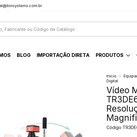
al@biosystems.com.br
OMOS
BLOG
IMPORTAÇÃO DIRETA
PRODUTOS
Início
Equipa
Digital
Vídeo M
TR3DE6
Resolu
Magnif
Código
TR3DE