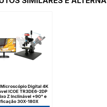
UTOS SIMILARES E ALTERNA
 Microscópio Digital 4K
nável ICOE TR3DE6-2DP
xo Z Inclinável +90° e
ficação 30X-180X