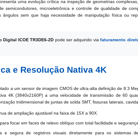
resenta uma evolução crítica na inspeção de geometrias complexas, 
 de semicondutores, microeletrônica e controle de qualidade de com
plos ângulos sem que haja necessidade de manipulação física ou r
o Digital ICOE TR3DE6-2D
pode ser adquirido via
faturamento diret
ca e Resolução Nativa 4K
ado a um sensor de imagem CMOS de ultra-alta definição de 8.3 Mega
ativa 4K (3840x2160P) a uma velocidade de transmissão de 60 quadr
terização tridimensional de juntas de solda SMT, fissuras laterais, ca
ínua de ampliação ajustável na faixa de 15X a 90X.
para focar em faces de relevo oblíquo com total facilidade e segurança
a e segura de registros visuais diretamente para os sistemas 