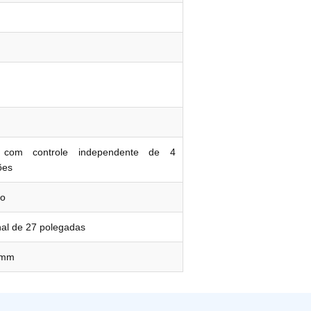
com controle independente de 4
ões
to
onal de 27 polegadas
 mm