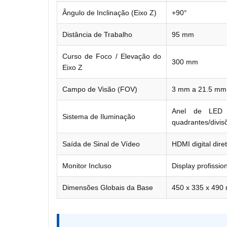
Ângulo de Inclinação (Eixo Z)
+90°
Distância de Trabalho
95 mm
Curso de Foco / Elevação do
300 mm
Eixo Z
Campo de Visão (FOV)
3 mm a 21.5 mm
Anel de LED 
Sistema de Iluminação
quadrantes/divis
Saída de Sinal de Vídeo
HDMI digital dire
Monitor Incluso
Display profissi
Dimensões Globais da Base
450 x 335 x 490