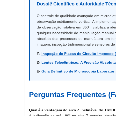
Dossiê Científico e Autoridade Técn
O controle de qualidade avançado em microelet
observação estritamente vertical. A implementa
de observação rotativa em 360°, viabiliza a i
qualquer necessidade de manipulação manual da
absoluta dos processos de manufatura em temp
imagem, inspeção tridimensional e sensores de 
📝
Inspeção de Placas de Circuito Impresso 
📝
Lentes Telecêntricas: A Precisão Absoluta
📝
Guia Definitivo de Microscopia Laboratori
Perguntas Frequentes (
Qual é a vantagem do eixo Z inclinável do TR3DE
A inclinação de até +90° no eixo Z permite visua