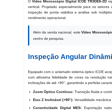
O
Vídeo Microscópio Digital ICOE TR3DE6-2D
rep
vertical. Projetado especialmente para os setores
inspeção de ponta viabiliza a análise sob múlti
rendimento operacional.
Além da venda nacional, este
Vídeo Microscópi
centro de pesquisa.
Inspeção Angular Dinâmi
Equipado com o aclamado sistema óptico ICOE acopl
com altíssima fidelidade de cores na resolução n
inclinações de até +90°, garantindo a perfeita carac
Zoom Óptico Contínuo:
Transição fluida e cont
Eixo Z Inclinável (+90°):
Versatilidade mecânica 
Conectividade Digital MES:
Exportação nativ