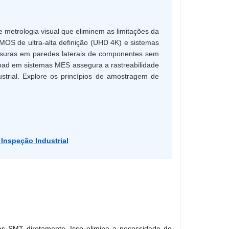
metrologia visual que eliminem as limitações da
CMOS de ultra-alta definição (UHD 4K) e sistemas
fissuras em paredes laterais de componentes sem
load em sistemas MES assegura a rastreabilidade
strial. Explore os princípios de amostragem de
 Inspeção Industrial
as SMT diretamente. Isso elimina a necessidade de