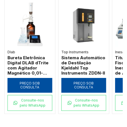
Dlab
Top Instruments
Inesar
Bureta Eletrônica
Sistema Automático
Titul
Digital DLAB dTrite
de Destilação
Fisch
com Agitador
Kjeldahl Top
Ines
Magnético 0,01-
Instruments ZDDN-II
de Al
99,99mL
Perf
PREÇO SOB
PREÇO SOB
CONSULTA
CONSULTA
Consulte-nos
Consulte-nos
pelo WhatsApp
pelo WhatsApp