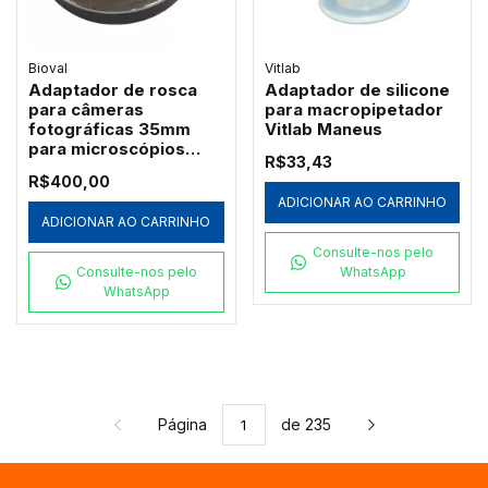
Bioval
Vitlab
Adaptador de rosca
Adaptador de silicone
para câmeras
para macropipetador
fotográficas 35mm
Vitlab Maneus
para microscópios
R$33,43
Bioval (ADAPTER-
R$400,00
35MM)
ADICIONAR AO CARRINHO
ADICIONAR AO CARRINHO
Consulte-nos pelo
Consulte-nos pelo
WhatsApp
WhatsApp
Página
de 235