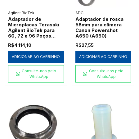
Agilent BioTek
ADC
Adaptador de
Adaptador de rosca
Microplacas Terasaki
58mm para câmera
Agilent BioTek para
Canon Powershot
60, 72 e 96 Poços
A650 (A650)
(7330531)
R$4.114,10
R$27,55
ADICIONAR AO CARRINHO
ADICIONAR AO CARRINHO
Consulte-nos pelo
Consulte-nos pelo
WhatsApp
WhatsApp