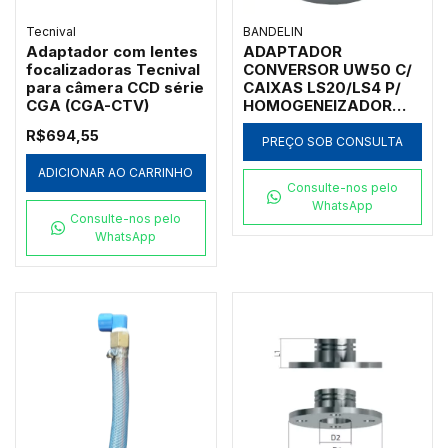
Tecnival
BANDELIN
Adaptador com lentes
ADAPTADOR
focalizadoras Tecnival
CONVERSOR UW50 C/
para câmera CCD série
CAIXAS LS20/LS4 P/
CGA (CGA-CTV)
HOMOGENEIZADOR
ULTRASSÔNICO
R$694,55
HD4050 BANDELIN -
PREÇO SOB CONSULTA
AH-50
ADICIONAR AO CARRINHO
Consulte-nos pelo
WhatsApp
Consulte-nos pelo
WhatsApp