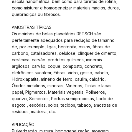
escala nanométrica, bem como para tarefas de rotina,
como misturar e homogeneizar materiais macios, duros,
quebradiços ou fibrosos.
AMOSTRAS TÍPICAS
Os moinhos de bolas planetários RETSCH são
perfeitamente adequados para redução de tamanho
de, por exemplo, ligas, bentonita, ossos, fibras de
carbono, catalisadores, celulose, clínquer de cimento,
cerâmica, carvão, produtos químicos, minerais
argilosos, carvão, coque, composto, concreto,
eletrônicos sucatear, Fibras, vidro, gesso, cabelo,
Hidroxiapatita, minério de ferro, caulim, calcário,
Óxidos metálicos, minerais, Minérios, Tintas e lacas,
papel, Pigmentos, Materiais vegetais, Polímeros,
quartzo, Sementes, Pedras semipreciosas, Lodo de
esgoto , escórias, solos, tecidos, tabaco, amostras de
resíduos, madeira, etc.
APLICAÇÃO
Pulverização, mistura, homogeneização, moagem