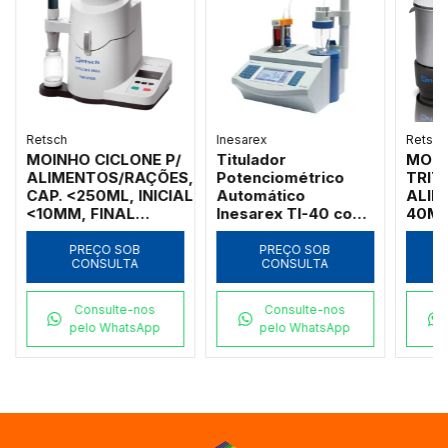
Retsch
Inesarex
Retsch
MOINHO CICLONE P/
Titulador
MOIN
ALIMENTOS/RAÇÕES,
Potenciométrico
TRIT
CAP. <250ML, INICIAL
Automático
ALIM
<10MM, FINAL
Inesarex TI-40 com
40MM
<250UM, 220V
Bureta
<300
Intercambiável
PLÁS
PREÇO SOB
PREÇO SOB
CONSULTA
CONSULTA
AÇO 
Consulte-nos
Consulte-nos
pelo WhatsApp
pelo WhatsApp