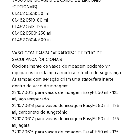
VASOS DE MOAGEM DE ÓXIDO DE ZIRCÔNIO
(OPCIONAIS)
01.462.0508: 50 ml
01.462.0510: 80 ml
01.462.0513: 125 ml
01.462.0500: 250 ml
01.462.0504: 500 ml
VASO COM TAMPA "AERADORA" E FECHO DE
SEGURANÇA (OPCIONAIS)
Opcionalmente os vasos de moagem poderão vir
equipados com tampa aeradora e fecho de segurança.
As tampas com aeração criam uma atmosfera inerte
dentro do vaso de moagem:
22.107.0613 para vasos de moagem EasyFit 50 ml - 125
ml, aço temperado
22.107.0616 para vasos de moagem EasyFit 50 ml - 125
ml, carboneto de tungstênio
22.107.0617 para vasos de moagem EasyFit 50 ml - 125
ml, ágata
22.107.0615 para vasos de moagem EasyFit 50 ml - 125