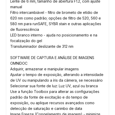
Lente de 6 mm, tamanho de abertura F1.2, com ajuste
manual
Filtro intercambiável - filtro de brometo de etídio de
620 nm como padrão; opções de filtro de 520, 560 e
580 nm para runSAFE, SYBR stain e outras aplicações
de fluorescência
LED branco interno - ajuda no posicionamento e na
focalização do gel
Transiluminador deslizante de 312 nm
SOFTWARE DE CAPTURA E ANÁLISE DE IMAGENS
OMNIDOC
Adquirir, armazenar e manipular imagens
Ajustar o tempo de exposição, alterando a intensidade
de UV ou manipulando a íris da câmera, se necessário
Selecionar sua fonte de luz: Luz UV, azul ou branca
Use a função Toolbox para alterar as configurações
padrão da fonte de excitação e do tempo de
exposição, ou aplique recursos avançados como
detecção de saturação e carimbo de data
Image Freeze (Congelamento de imagem) - minimize