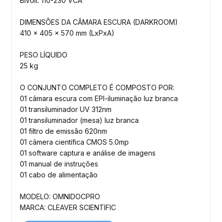
Bivolt: 110-230 VCA
DIMENSÕES DA CÂMARA ESCURA (DARKROOM)
410 x 405 x 570 mm (LxPxA)
PESO LÍQUIDO
25 kg
O CONJUNTO COMPLETO É COMPOSTO POR:
01 câmara escura com EPI-iluminação luz branca
01 transiluminador UV 312nm
01 transiluminador (mesa) luz branca
01 filtro de emissão 620nm
01 câmera científica CMOS 5.0mp
01 software captura e análise de imagens
01 manual de instruções
01 cabo de alimentação
MODELO: OMNIDOCPRO
MARCA: CLEAVER SCIENTIFIC