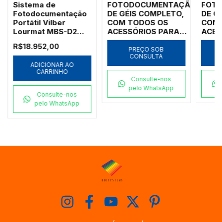
ÃO
Sistema de
FOTODOCUMENTAÇÃO
FOT
Fotodocumentação
DE GÉIS COMPLETO,
DE G
Portátil Vilber
COM TODOS OS
COM 
Lourmat MBS-D2
ACESSÓRIOS PARA
ACES
com Câmera CCD e
EXECUTAR DIVERSAS
EXEC
R$18.952,00
-
Software
TÉCNICAS - MODELO
DIVE
PREÇO SOB
CONSULTA
S-
CHEMIPROXS-9-E60-IC
MODE
ADICIONAR AO
9-E6
CARRINHO
Consulte-nos
pelo WhatsApp
Consulte-nos
pelo WhatsApp