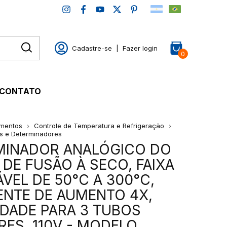
Cadastre-se
|
Fazer login
0
CONTATO
mentos
Controle de Temperatura e Refrigeração
s e Determinadores
MINADOR ANALÓGICO DO
DE FUSÃO À SECO, FAIXA
VEL DE 50°C A 300°C,
ENTE DE AUMENTO 4X,
DADE PARA 3 TUBOS
RES, 110V - MODELO