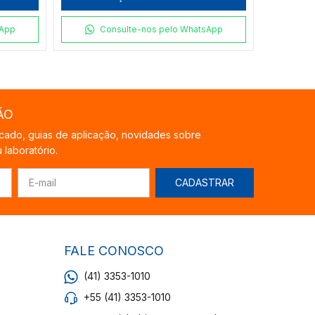
sApp
Consulte-nos pelo WhatsApp
C
ÃO
cado, guias de aplicação, novidades sobre
laboratório.
FALE CONOSCO
(41) 3353-1010
+55 (41) 3353-1010