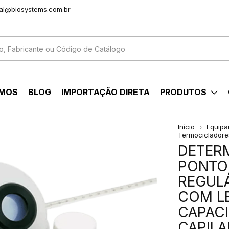
al@biosystems.com.br
OMOS
BLOG
IMPORTAÇÃO DIRETA
PRODUTOS
Início
Equipa
Termocicladore
DETER
PONTO 
REGULÁ
COM L
CAPACI
CAPILA