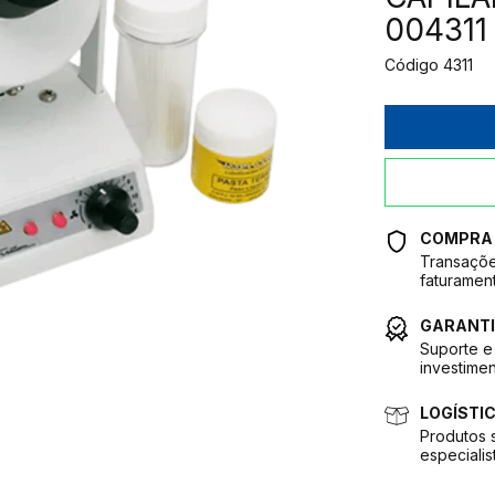
004311
Código
4311
COMPRA
Transaçõe
faturamen
GARANTI
Suporte e 
investimen
LOGÍSTI
Produtos 
especialis