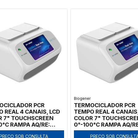
Biogener
OCICLADOR PCR
TERMOCICLADOR PCR
 REAL 4 CANAIS, LCD
TEMPO REAL 4 CANAIS
R 7" TOUCHSCREEN
COLOR 7" TOUCHSCRE
0°C RAMPA AQ/RE:
0°-100°C RAMPA AQ/RE
 COM 2 BLOCOS 16 X
5°C/S COM 2 BLOCOS 1
PREÇO SOB CONSULTA
PREÇO SOB CONSULT
0.2ML