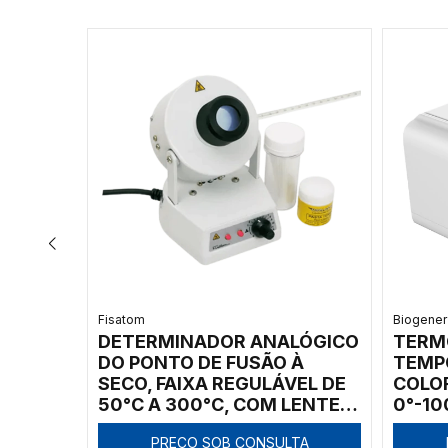
Fisatom
Biogener
TAL DO
DETERMINADOR ANALÓGICO
TERM
ECO
DO PONTO DE FUSÃO À
TEMPO
50ºC A
SECO, FAIXA REGULÁVEL DE
COLO
E
50°C A 300°C, COM LENTE
0°-10
IDADE
DE AUMENTO 4X,
8°C/S
TA
PREÇO SOB CONSULTA
ARES
CAPACIDADE PARA 3 TUBOS
0.2ML