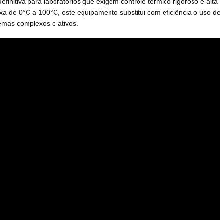
efinitiva para laboratórios que exigem controle térmico rigoroso e alta
 de 0°C a 100°C, este equipamento substitui com eficiência o uso de
temas complexos e ativos.