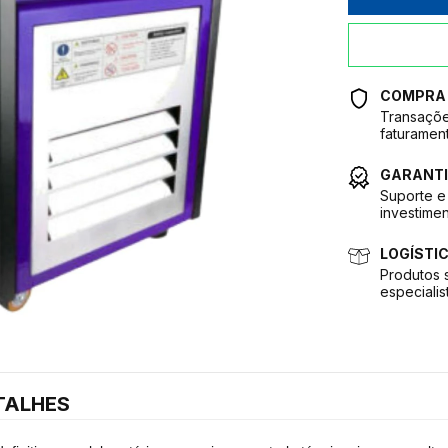
COMPRA
Transaçõe
faturamen
GARANTI
Suporte e 
investimen
LOGÍSTI
Produtos 
especialis
TALHES