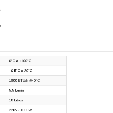
.
s.
0°C a +100°C
±0.5°C a 20°C
1900 BTU/h @ 0°C
5.5 L/min
10 Litros
220V / 1000W