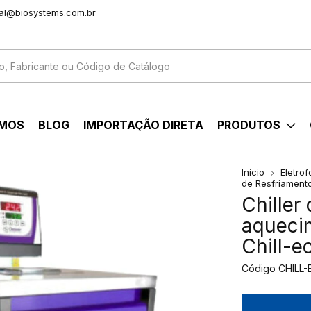
al@biosystems.com.br
OMOS
BLOG
IMPORTAÇÃO DIRETA
PRODUTOS
Início
Eletro
de Resfriament
Chiller
aquecim
Chill-
Código
CHILL