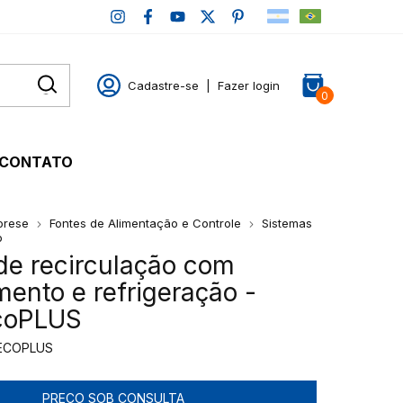
Cadastre-se
|
Fazer login
0
CONTATO
forese
Fontes de Alimentação e Controle
Sistemas
o
 de recirculação com
ento e refrigeração -
ecoPLUS
-ECOPLUS