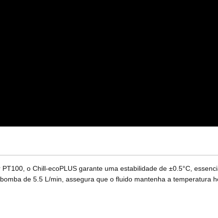
 PT100, o Chill-ecoPLUS garante uma estabilidade de ±0.5°C, essencia
ma bomba de 5.5 L/min, assegura que o fluido mantenha a temperatura