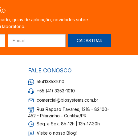
ÃO
cado, guias de aplicação, novidades sobre
laboratório.
FALE CONOSCO
554133531010
+55 (41) 3353-1010
comercial@biosystems.com.br
Rua Raposo Tavares, 1218 - 82.100-
452 - Pilarzinho - Curitiba/PR
Seg. a Sex. 8h-12h | 13h-17:30h
Visite o nosso Blog!