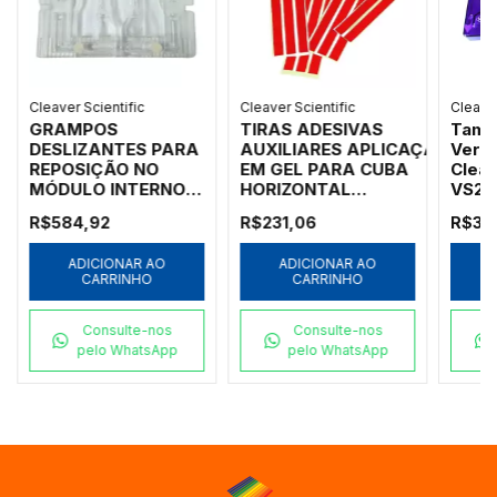
Cleaver Scientific
Cleaver Scientific
Cleaver
GRAMPOS
TIRAS ADESIVAS
Tamp
DESLIZANTES PARA
AUXILIARES APLICAÇÃO
Vert
REPOSIÇÃO NO
EM GEL PARA CUBA
Cleav
MÓDULO INTERNO
HORIZONTAL
VS20
DA CUBA VERTICAL
MSMAXI10/15/20/25/DUO
R$584,92
R$231,06
R$3.
CVS10PRE (PCT
COM 2)
ADICIONAR AO
ADICIONAR AO
CARRINHO
CARRINHO
Consulte-nos
Consulte-nos
pelo WhatsApp
pelo WhatsApp