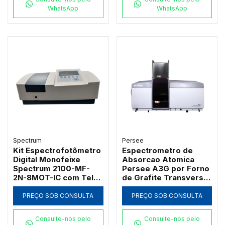
WhatsApp
WhatsApp
Spectrum
Persee
Kit Espectrofotômetro
Espectrometro de
Digital Monofeixe
Absorcao Atomica
Spectrum 2100-MF-
Persee A3G por Forno
2N-8MOT-IC com Tela
de Grafite Transversal
de 7" Banda 2nm 21
com Correcao D2 e SR
CFR e Carrossel 8
PREÇO SOB CONSULTA
PREÇO SOB CONSULTA
Posições
Consulte-nos pelo
Consulte-nos pelo