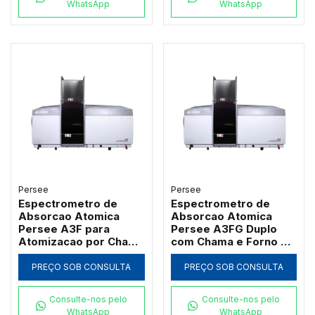
WhatsApp
WhatsApp
Persee
Persee
Espectrometro de
Espectrometro de
Absorcao Atomica
Absorcao Atomica
Persee A3F para
Persee A3FG Duplo
Atomizacao por Chama
com Chama e Forno de
com Queimador de
Grafite Transversal
Titanio
PREÇO SOB CONSULTA
PREÇO SOB CONSULTA
Consulte-nos pelo
Consulte-nos pelo
WhatsApp
WhatsApp