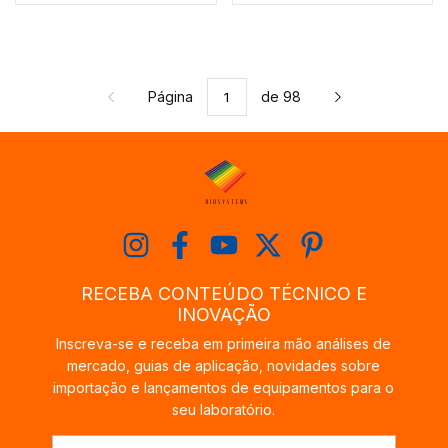
Página
de 98
RECEBA CONTEÚDO TÉCNICO E
INOVAÇÃO
Inscreva-se e receba em primeira mão análises de
mercado, guias de aplicação, novidades sobre
importação e lançamentos de equipamentos para o
seu laboratório.