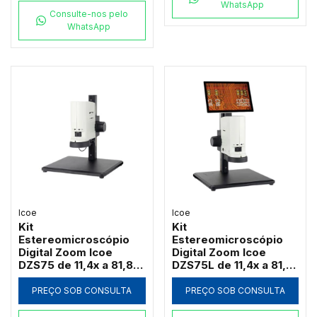
WhatsApp
Consulte-nos pelo
WhatsApp
Icoe
Icoe
Kit
Kit
Estereomicroscópio
Estereomicroscópio
Digital Zoom Icoe
Digital Zoom Icoe
DZS75 de 11,4x a 81,8x
DZS75L de 11,4x a 81,8x
Câmera 4MP Anel LED
Tela Touch 10" 4MP
HDMI Wi-Fi (Sem Tela)
Anel LED HDMI Wi-Fi
PREÇO SOB CONSULTA
PREÇO SOB CONSULTA