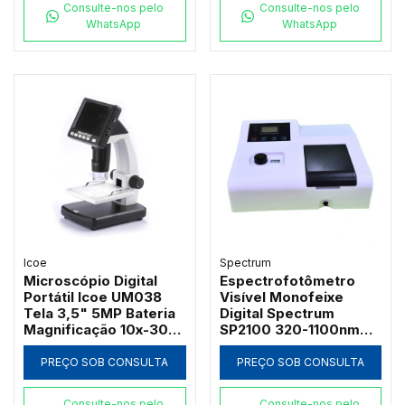
Consulte-nos pelo
Consulte-nos pelo
WhatsApp
WhatsApp
Icoe
Spectrum
Microscópio Digital
Espectrofotômetro
Portátil Icoe UM038
Visível Monofeixe
Tela 3,5" 5MP Bateria
Digital Spectrum
Magnificação 10x-300x
SP2100 320-1100nm
e Iluminação LED
com Suporte 4
Cubetas de 50mm e
PREÇO SOB CONSULTA
PREÇO SOB CONSULTA
Software PC
Consulte-nos pelo
Consulte-nos pelo