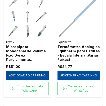
Dyrex
Equitherm
Micropipeta
Termômetro Analógico
Monocanal de Volume
Equitherm para Estufas
Fixo Dyrex
- Escala Interna (Várias
Parcialmente
Faixas)
Autoclavável
R$51,00
R$24,77
ADICIONAR AO CARRINHO
ADICIONAR AO CARRINHO
Consulte-nos pelo
Consulte-nos pelo
WhatsApp
WhatsApp