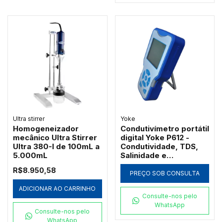
Ultra stirrer
Yoke
Homogeneizador
Condutivímetro portátil
mecânico Ultra Stirrer
digital Yoke P612 -
Ultra 380-I de 100mL a
Condutividade, TDS,
5.000mL
Salinidade e
Resistividade
R$8.950,58
PREÇO SOB CONSULTA
ADICIONAR AO CARRINHO
Consulte-nos pelo
WhatsApp
Consulte-nos pelo
WhatsApp