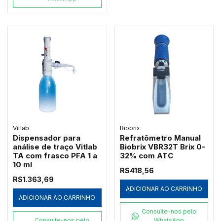
Vitlab
Biobrix
Dispensador para
Refratômetro Manual
análise de traço Vitlab
Biobrix VBR32T Brix 0-
TA com frasco PFA 1 a
32% com ATC
10 ml
R$418,56
R$1.363,69
ADICIONAR AO CARRINHO
ADICIONAR AO CARRINHO
Consulte-nos pelo
Consulte-nos pelo
WhatsApp