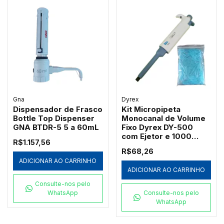
Gna
Dyrex
Dispensador de Frasco
Kit Micropipeta
Bottle Top Dispenser
Monocanal de Volume
GNA BTDR-5 5 a 60mL
Fixo Dyrex DY-500
com Ejetor e 1000
R$1.157,56
Ponteiras Azuis
R$68,26
Redplast 500µL
ADICIONAR AO CARRINHO
ADICIONAR AO CARRINHO
Consulte-nos pelo
WhatsApp
Consulte-nos pelo
WhatsApp