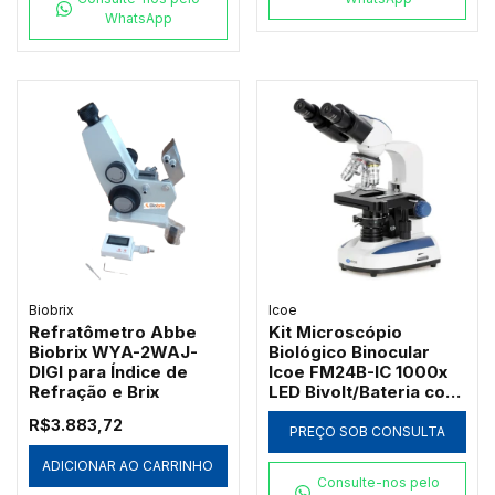
WhatsApp
Biobrix
Icoe
Refratômetro Abbe
Kit Microscópio
Biobrix WYA-2WAJ-
Biológico Binocular
DIGI para Índice de
Icoe FM24B-IC 1000x
Refração e Brix
LED Bivolt/Bateria com
Ótica Acromática
R$3.883,72
PREÇO SOB CONSULTA
ADICIONAR AO CARRINHO
Consulte-nos pelo