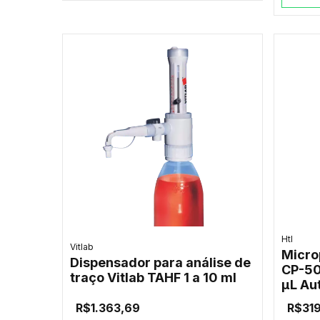
Htl
Vitlab
Micro
Dispensador para análise de
CP-50
traço Vitlab TAHF 1 a 10 ml
µL Au
R$1.363,69
R$31