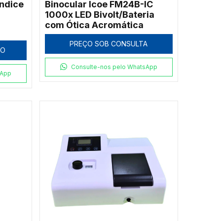
ndice
Binocular Icoe FM24B-IC
1000x LED Bivolt/Bateria
com Ótica Acromática
PREÇO SOB CONSULTA
HO
Consulte-nos pelo WhatsApp
sApp