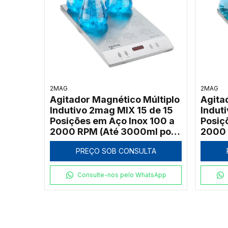
2MAG
2MAG
Agitador Magnético Múltiplo
Agita
Indutivo 2mag MIX 15 de 15
Indut
Posições em Aço Inox 100 a
Posiç
2000 RPM (Até 3000ml por
2000 
Ponto)
Ponto
PREÇO SOB CONSULTA
Consulte-nos pelo WhatsApp