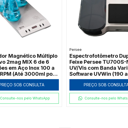
Persee
dor Magnético Múltiplo
Espectrofotômetro Dup
ivo 2mag MIX 6 de 6
Feixe Persee TU700S-
ões em Aço Inox 100 a
UV/Vis com Banda Vari
RPM (Até 3000ml por
Software UVWin (190 a
)
1100nm)
PREÇO SOB CONSULTA
PREÇO SOB CONSULT
Consulte-nos pelo WhatsApp
Consulte-nos pelo What