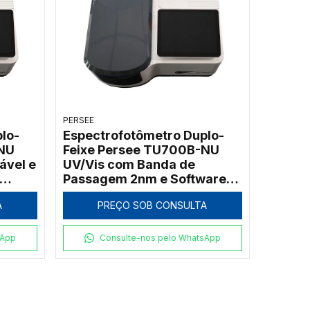
PERSEE
lo-
Espectrofotômetro Duplo-
NU
Feixe Persee TU700B-NU
ável e
UV/Vis com Banda de
Passagem 2nm e Software
UVWin (190 a 1100nm)
A
PREÇO SOB CONSULTA
sApp
Consulte-nos pelo WhatsApp