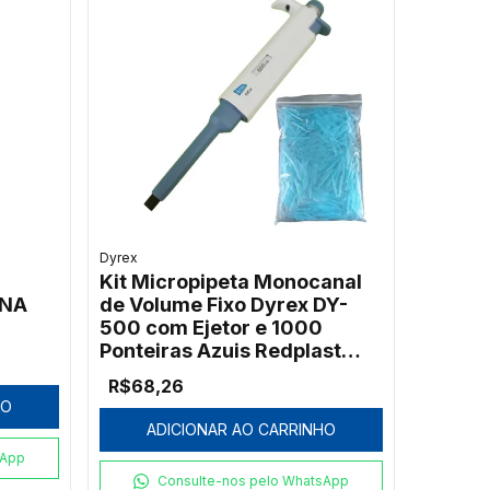
Dyrex
Kit Micropipeta Monocanal
GNA
de Volume Fixo Dyrex DY-
500 com Ejetor e 1000
Ponteiras Azuis Redplast
500µL
R$68,26
HO
ADICIONAR AO CARRINHO
sApp
Consulte-nos pelo WhatsApp