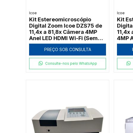
Icoe
Icoe
Kit Estereomicroscópio
Kit E
Digital Zoom Icoe DZS75 de
Digit
11,4x a 81,8x Câmera 4MP
11,4x 
Anel LED HDMI Wi-Fi (Sem
4MP A
Tela)
PREÇO SOB CONSULTA
Consulte-nos pelo WhatsApp