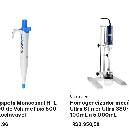
Ultra stirrer
pipeta Monocanal HTL
Homogeneizador mecâ
0 de Volume Fixo 500
Ultra Stirrer Ultra 380-
toclavável
100mL a 5.000mL
9,96
R$8.950,58