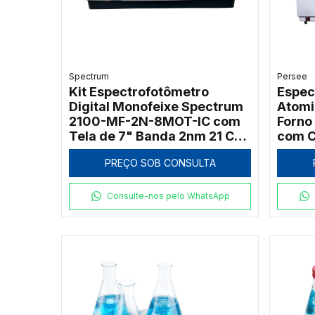
Spectrum
Persee
Kit Espectrofotômetro
Espec
Digital Monofeixe Spectrum
Atomi
2100-MF-2N-8MOT-IC com
Forno
Tela de 7" Banda 2nm 21 CFR
com C
e Carrossel 8 Posições
PREÇO SOB CONSULTA
Consulte-nos pelo WhatsApp