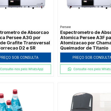
Persee
trometro de Absorcao
Espectrometro de Abs
ca Persee A3G por
Atomica Persee A3F pa
 de Grafite Transversal
Atomizacao por Cham
orrecao D2 e SR
Queimador de Titanio
PREÇO SOB CONSULTA
PREÇO SOB CONSULT
Consulte-nos pelo WhatsApp
Consulte-nos pelo What