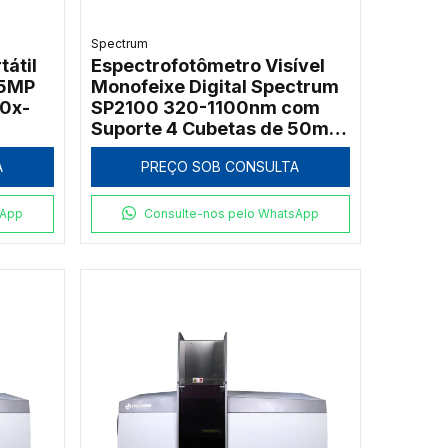
Spectrum
tátil
Espectrofotômetro Visível
 5MP
Monofeixe Digital Spectrum
10x-
SP2100 320-1100nm com
Suporte 4 Cubetas de 50mm
e Software PC
A
PREÇO SOB CONSULTA
sApp
Consulte-nos pelo WhatsApp