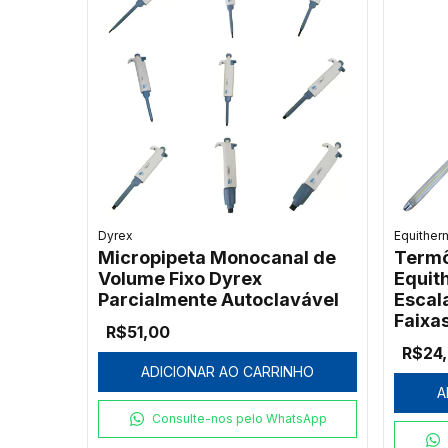
Dyrex
Equither
Micropipeta Monocanal de
Termô
Volume Fixo Dyrex
Equit
Parcialmente Autoclavável
Escala
Faixa
R$51,00
R$24
ADICIONAR AO CARRINHO
A
Consulte-nos pelo WhatsApp