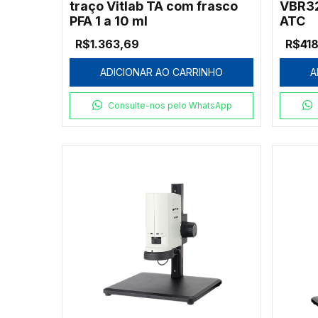
traço Vitlab TA com frasco
VBR32
PFA 1 a 10 ml
ATC
R$1.363,69
R$418
ADICIONAR AO CARRINHO
A
Consulte-nos pelo WhatsApp