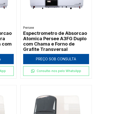
Persee
orcao
Espectrometro de Absorcao
ra
Atomica Persee A3FG Duplo
a com
com Chama e Forno de
Grafite Transversal
A
PREÇO SOB CONSULTA
sApp
Consulte-nos pelo WhatsApp