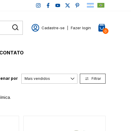
Cadastre-se
|
Fazer login
0
CONTATO
enar por
Filtrar
ímica.