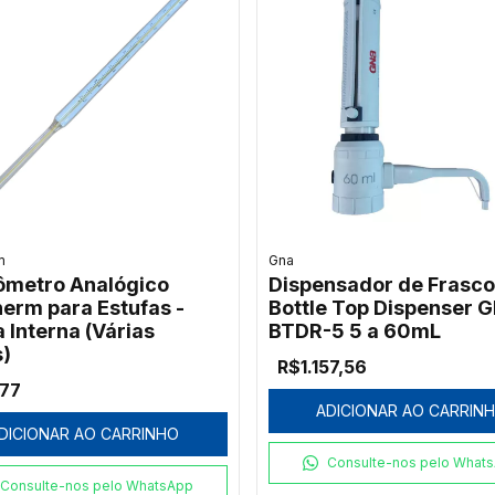
m
Gna
metro Analógico
Dispensador de Frasco
herm para Estufas -
Bottle Top Dispenser 
 Interna (Várias
BTDR-5 5 a 60mL
s)
R$1.157,56
,77
ADICIONAR AO CARRIN
DICIONAR AO CARRINHO
Consulte-nos pelo What
Consulte-nos pelo WhatsApp