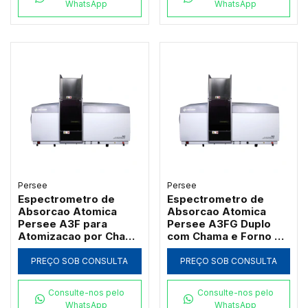
WhatsApp
WhatsApp
Persee
Persee
Espectrometro de
Espectrometro de
Absorcao Atomica
Absorcao Atomica
Persee A3F para
Persee A3FG Duplo
Atomizacao por Chama
com Chama e Forno de
com Queimador de
Grafite Transversal
Titanio
PREÇO SOB CONSULTA
PREÇO SOB CONSULTA
Consulte-nos pelo
Consulte-nos pelo
WhatsApp
WhatsApp