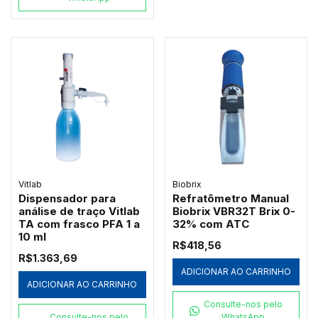
Vitlab
Biobrix
Dispensador para
Refratômetro Manual
análise de traço Vitlab
Biobrix VBR32T Brix 0-
TA com frasco PFA 1 a
32% com ATC
10 ml
R$418,56
R$1.363,69
ADICIONAR AO CARRINHO
ADICIONAR AO CARRINHO
Consulte-nos pelo
Consulte-nos pelo
WhatsApp