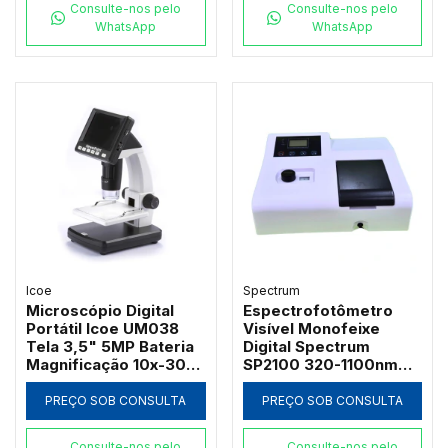
Consulte-nos pelo
Consulte-nos pelo
WhatsApp
WhatsApp
Icoe
Spectrum
Microscópio Digital
Espectrofotômetro
Portátil Icoe UM038
Visível Monofeixe
Tela 3,5" 5MP Bateria
Digital Spectrum
Magnificação 10x-300x
SP2100 320-1100nm
e Iluminação LED
com Suporte 4
Cubetas de 50mm e
PREÇO SOB CONSULTA
PREÇO SOB CONSULTA
Software PC
Consulte-nos pelo
Consulte-nos pelo