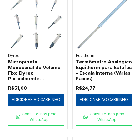
Dyrex
Equitherm
Micropipeta
Termômetro Analógico
Monocanal de Volume
Equitherm para Estufas
Fixo Dyrex
- Escala Interna (Várias
Parcialmente
Faixas)
Autoclavável
R$51,00
R$24,77
ADICIONAR AO CARRINHO
ADICIONAR AO CARRINHO
Consulte-nos pelo
Consulte-nos pelo
WhatsApp
WhatsApp