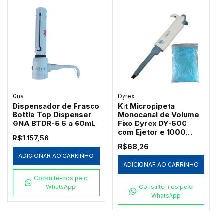
Gna
Dyrex
Dispensador de Frasco
Kit Micropipeta
Bottle Top Dispenser
Monocanal de Volume
GNA BTDR-5 5 a 60mL
Fixo Dyrex DY-500
com Ejetor e 1000
R$1.157,56
Ponteiras Azuis
R$68,26
Redplast 500µL
ADICIONAR AO CARRINHO
ADICIONAR AO CARRINHO
Consulte-nos pelo
WhatsApp
Consulte-nos pelo
WhatsApp