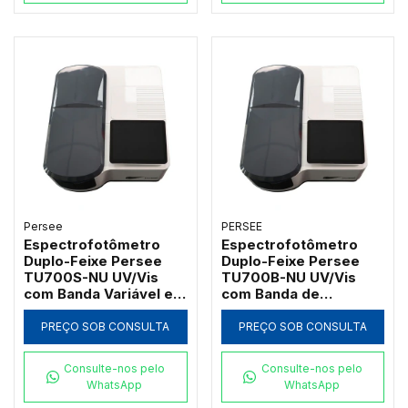
Persee
PERSEE
Espectrofotômetro
Espectrofotômetro
Duplo-Feixe Persee
Duplo-Feixe Persee
TU700S-NU UV/Vis
TU700B-NU UV/Vis
com Banda Variável e
com Banda de
Software UVWin (190 a
Passagem 2nm e
1100nm)
Software UVWin (190 a
PREÇO SOB CONSULTA
PREÇO SOB CONSULTA
1100nm)
Consulte-nos pelo
Consulte-nos pelo
WhatsApp
WhatsApp