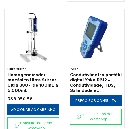
Ultra stirrer
Yoke
Homogeneizador
Condutivímetro portátil
mecânico Ultra Stirrer
digital Yoke P612 -
Ultra 380-I de 100mL a
Condutividade, TDS,
5.000mL
Salinidade e
Resistividade
R$8.950,58
PREÇO SOB CONSULTA
ADICIONAR AO CARRINHO
Consulte-nos pelo
WhatsApp
Consulte-nos pelo
WhatsApp