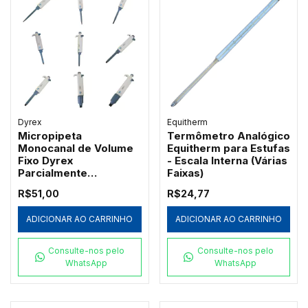
Dyrex
Equitherm
Micropipeta
Termômetro Analógico
Monocanal de Volume
Equitherm para Estufas
Fixo Dyrex
- Escala Interna (Várias
Parcialmente
Faixas)
Autoclavável
R$51,00
R$24,77
ADICIONAR AO CARRINHO
ADICIONAR AO CARRINHO
Consulte-nos pelo
Consulte-nos pelo
WhatsApp
WhatsApp