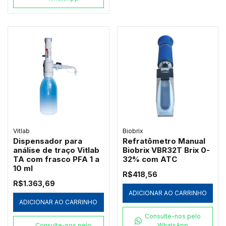
Vitlab
Biobrix
Dispensador para
Refratômetro Manual
análise de traço Vitlab
Biobrix VBR32T Brix 0-
TA com frasco PFA 1 a
32% com ATC
10 ml
R$418,56
R$1.363,69
ADICIONAR AO CARRINHO
ADICIONAR AO CARRINHO
Consulte-nos pelo
Consulte-nos pelo
WhatsApp