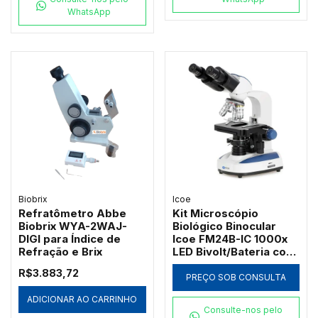
WhatsApp
Biobrix
Icoe
Refratômetro Abbe
Kit Microscópio
Biobrix WYA-2WAJ-
Biológico Binocular
DIGI para Índice de
Icoe FM24B-IC 1000x
Refração e Brix
LED Bivolt/Bateria com
Ótica Acromática
R$3.883,72
PREÇO SOB CONSULTA
ADICIONAR AO CARRINHO
Consulte-nos pelo