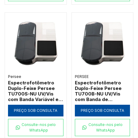
Persee
PERSEE
Espectrofotômetro
Espectrofotômetro
Duplo-Feixe Persee
Duplo-Feixe Persee
TU700S-NU UV/Vis
TU700B-NU UV/Vis
com Banda Variável e
com Banda de
Software UVWin (190 a
Passagem 2nm e
1100nm)
Software UVWin (190 a
PREÇO SOB CONSULTA
PREÇO SOB CONSULTA
1100nm)
Consulte-nos pelo
Consulte-nos pelo
WhatsApp
WhatsApp