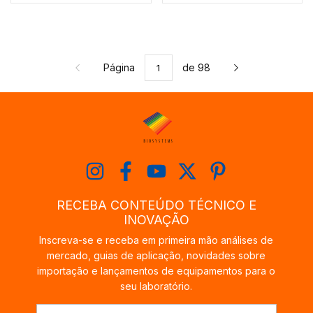
Página
de 98
RECEBA CONTEÚDO TÉCNICO E
INOVAÇÃO
Inscreva-se e receba em primeira mão análises de
mercado, guias de aplicação, novidades sobre
importação e lançamentos de equipamentos para o
seu laboratório.