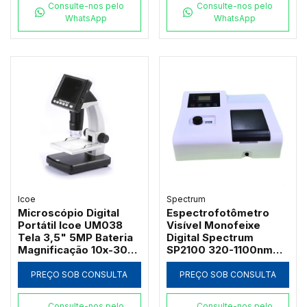
Consulte-nos pelo
Consulte-nos pelo
WhatsApp
WhatsApp
Icoe
Spectrum
Microscópio Digital
Espectrofotômetro
Portátil Icoe UM038
Visível Monofeixe
Tela 3,5" 5MP Bateria
Digital Spectrum
Magnificação 10x-300x
SP2100 320-1100nm
e Iluminação LED
com Suporte 4
Cubetas de 50mm e
PREÇO SOB CONSULTA
PREÇO SOB CONSULTA
Software PC
Consulte-nos pelo
Consulte-nos pelo