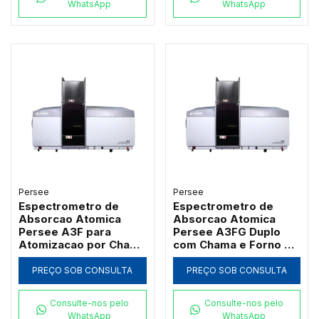
WhatsApp
WhatsApp
Persee
Persee
Espectrometro de
Espectrometro de
Absorcao Atomica
Absorcao Atomica
Persee A3F para
Persee A3FG Duplo
Atomizacao por Chama
com Chama e Forno de
com Queimador de
Grafite Transversal
Titanio
PREÇO SOB CONSULTA
PREÇO SOB CONSULTA
Consulte-nos pelo
Consulte-nos pelo
WhatsApp
WhatsApp