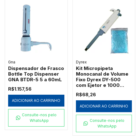
Gna
Dyrex
Dispensador de Frasco
Kit Micropipeta
Bottle Top Dispenser
Monocanal de Volume
GNA BTDR-5 5 a 60mL
Fixo Dyrex DY-500
com Ejetor e 1000
R$1.157,56
Ponteiras Azuis
R$68,26
Redplast 500µL
ADICIONAR AO CARRINHO
ADICIONAR AO CARRINHO
Consulte-nos pelo
WhatsApp
Consulte-nos pelo
WhatsApp