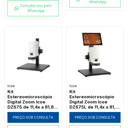
WhatsApp
Consulte-nos pelo
WhatsApp
Icoe
Icoe
Kit
Kit
Estereomicroscópio
Estereomicroscópio
Digital Zoom Icoe
Digital Zoom Icoe
DZS75 de 11,4x a 81,8x
DZS75L de 11,4x a 81,8x
Câmera 4MP Anel LED
Tela Touch 10" 4MP
HDMI Wi-Fi (Sem Tela)
Anel LED HDMI Wi-Fi
PREÇO SOB CONSULTA
PREÇO SOB CONSULTA