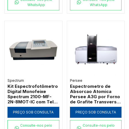
WhatsApp
WhatsApp
Spectrum
Persee
Kit Espectrofotômetro
Espectrometro de
Digital Monofeixe
Absorcao Atomica
Spectrum 2100-MF-
Persee A3G por Forno
2N-8MOT-IC com Tela
de Grafite Transversal
de 7" Banda 2nm 21
com Correcao D2 e SR
CFR e Carrossel 8
PREÇO SOB CONSULTA
PREÇO SOB CONSULTA
Posições
Consulte-nos pelo
Consulte-nos pelo