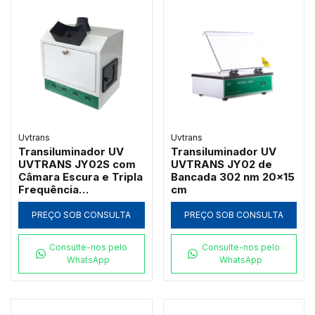
Uvtrans
Uvtrans
Transiluminador UV
Transiluminador UV
UVTRANS JY02S com
UVTRANS JY02 de
Câmara Escura e Tripla
Bancada 302 nm 20x15
Frequência
cm
254/302/365 nm
PREÇO SOB CONSULTA
PREÇO SOB CONSULTA
Consulte-nos pelo
Consulte-nos pelo
WhatsApp
WhatsApp