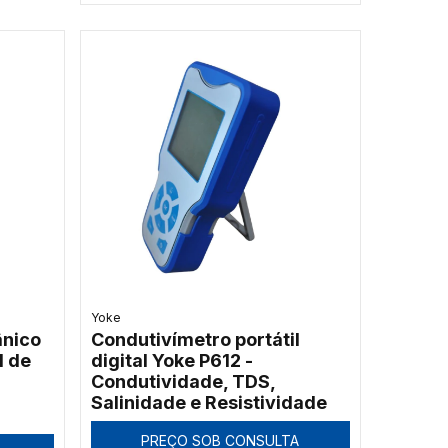
Yoke
nico
Condutivímetro portátil
I de
digital Yoke P612 -
Condutividade, TDS,
Salinidade e Resistividade
PREÇO SOB CONSULTA