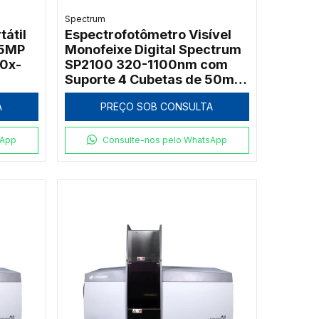
Spectrum
tátil
Espectrofotômetro Visível
 5MP
Monofeixe Digital Spectrum
10x-
SP2100 320-1100nm com
Suporte 4 Cubetas de 50mm
e Software PC
A
PREÇO SOB CONSULTA
sApp
Consulte-nos pelo WhatsApp