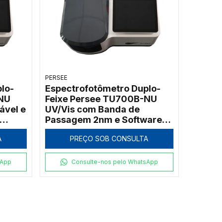
PERSEE
lo-
Espectrofotômetro Duplo-
NU
Feixe Persee TU700B-NU
ável e
UV/Vis com Banda de
Passagem 2nm e Software
UVWin (190 a 1100nm)
A
PREÇO SOB CONSULTA
sApp
Consulte-nos pelo WhatsApp