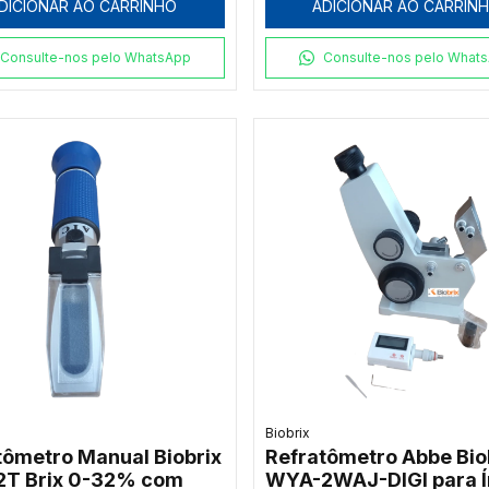
DICIONAR AO CARRINHO
ADICIONAR AO CARRIN
Consulte-nos pelo WhatsApp
Consulte-nos pelo What
Biobrix
tômetro Manual Biobrix
Refratômetro Abbe Bio
T Brix 0-32% com
WYA-2WAJ-DIGI para Í