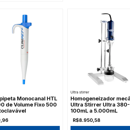
Ultra stirrer
pipeta Monocanal HTL
Homogeneizador mecâ
0 de Volume Fixo 500
Ultra Stirrer Ultra 380-
toclavável
100mL a 5.000mL
9,96
R$8.950,58