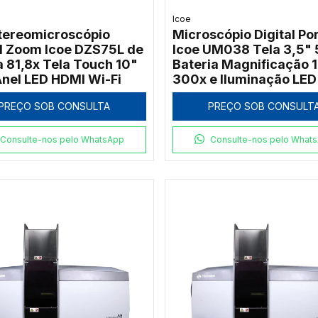
Icoe
stereomicroscópio
Microscópio Digital Por
al Zoom Icoe DZS75L de
Icoe UM038 Tela 3,5"
a 81,8x Tela Touch 10"
Bateria Magnificação 
nel LED HDMI Wi-Fi
300x e Iluminação LED
PREÇO SOB CONSULTA
PREÇO SOB CONSULT
Consulte-nos pelo WhatsApp
Consulte-nos pelo What