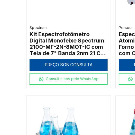
Spectrum
Persee
Kit Espectrofotômetro
Espec
Digital Monofeixe Spectrum
Atomi
2100-MF-2N-8MOT-IC com
Forno
Tela de 7" Banda 2nm 21 CFR
com C
e Carrossel 8 Posições
PREÇO SOB CONSULTA
Consulte-nos pelo WhatsApp