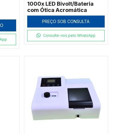
1000x LED Bivolt/Bateria
com Ótica Acromática
PREÇO SOB CONSULTA
HO
Consulte-nos pelo WhatsApp
sApp