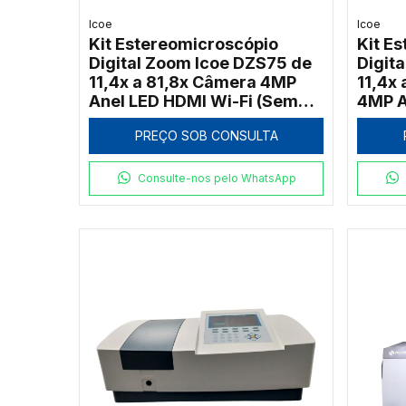
Icoe
Icoe
Kit Estereomicroscópio
Kit E
Digital Zoom Icoe DZS75 de
Digit
11,4x a 81,8x Câmera 4MP
11,4x 
Anel LED HDMI Wi-Fi (Sem
4MP A
Tela)
PREÇO SOB CONSULTA
Consulte-nos pelo WhatsApp