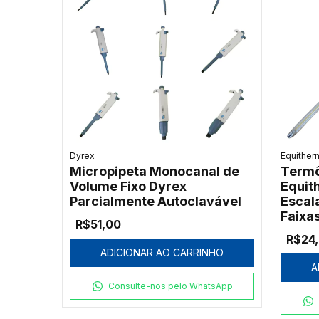
Dyrex
Equither
Micropipeta Monocanal de
Termô
Volume Fixo Dyrex
Equit
Parcialmente Autoclavável
Escala
Faixa
R$51,00
R$24
ADICIONAR AO CARRINHO
A
Consulte-nos pelo WhatsApp