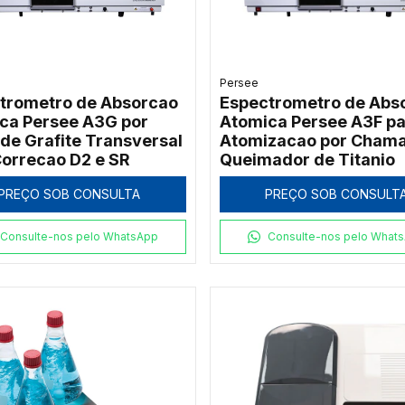
Persee
trometro de Absorcao
Espectrometro de Abs
ca Persee A3G por
Atomica Persee A3F pa
 de Grafite Transversal
Atomizacao por Cham
orrecao D2 e SR
Queimador de Titanio
PREÇO SOB CONSULTA
PREÇO SOB CONSULT
Consulte-nos pelo WhatsApp
Consulte-nos pelo What