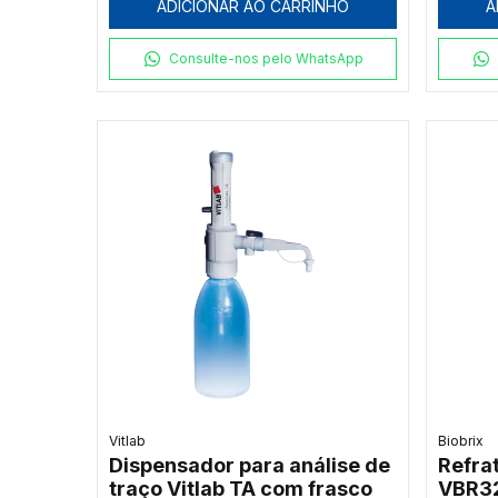
ADICIONAR AO CARRINHO
A
Consulte-nos pelo WhatsApp
Vitlab
Biobrix
Dispensador para análise de
Refra
traço Vitlab TA com frasco
VBR32