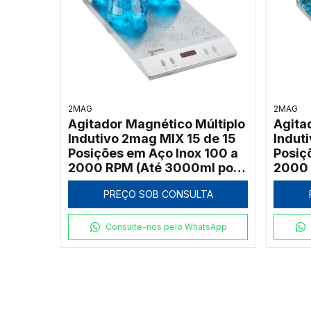
2MAG
2MAG
Agitador Magnético Múltiplo
Agita
Indutivo 2mag MIX 15 de 15
Indut
Posições em Aço Inox 100 a
Posiç
2000 RPM (Até 3000ml por
2000 
Ponto)
Ponto
PREÇO SOB CONSULTA
Consulte-nos pelo WhatsApp