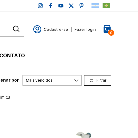
Cadastre-se
|
Fazer login
0
CONTATO
enar por
Filtrar
ímica.