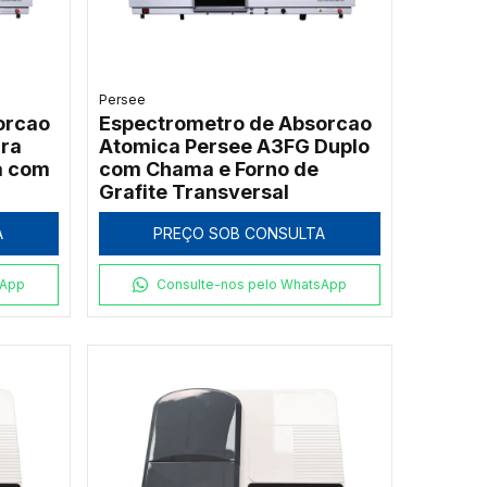
Persee
orcao
Espectrometro de Absorcao
ra
Atomica Persee A3FG Duplo
a com
com Chama e Forno de
Grafite Transversal
A
PREÇO SOB CONSULTA
sApp
Consulte-nos pelo WhatsApp