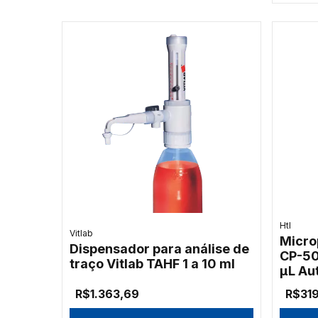
Htl
Vitlab
Micro
Dispensador para análise de
CP-50
traço Vitlab TAHF 1 a 10 ml
µL Au
R$1.363,69
R$31