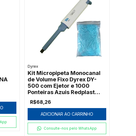
Dyrex
Kit Micropipeta Monocanal
GNA
de Volume Fixo Dyrex DY-
500 com Ejetor e 1000
Ponteiras Azuis Redplast
500µL
R$68,26
HO
ADICIONAR AO CARRINHO
sApp
Consulte-nos pelo WhatsApp